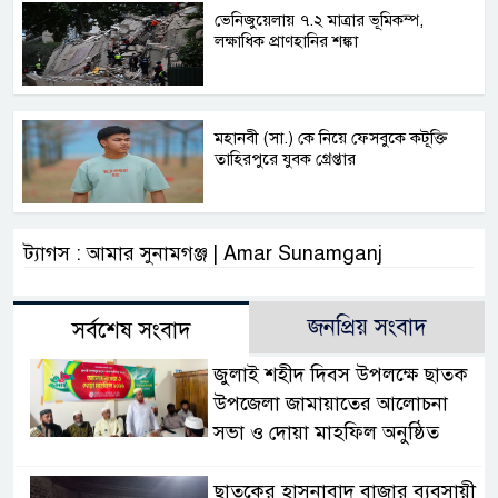
ভেনিজুয়েলায় ৭.২ মাত্রার ভূমিকম্প,
লক্ষাধিক প্রাণহানির শঙ্কা
মহানবী (সা.) কে নিয়ে ফেসবুকে কটূক্তি
তাহিরপুরে যুবক গ্রেপ্তার
ট্যাগস : আমার সুনামগঞ্জ | Amar Sunamganj
জনপ্রিয় সংবাদ
সর্বশেষ সংবাদ
জুলাই শহীদ দিবস উপলক্ষে ছাতক
উপজেলা জামায়াতের আলোচনা
সভা ও দোয়া মাহফিল অনুষ্ঠিত
ছাতকের হাসনাবাদ বাজার ব্যবসায়ী