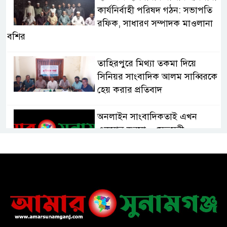
কার্যনির্বাহী পরিষদ গঠন: সভাপতি
রফিক, সাধারণ সম্পাদক মাওলানা
বশির
তাহিরপুরে মিথ্যা তকমা দিয়ে
সিনিয়র সাংবাদিক আলম সাব্বিরকে
হেয় করার প্রতিবাদ
অনলাইন সাংবাদিকতাই এখন
একমাত্র ভরসা – সেতুমন্ত্রী
হাসপাতাল চালুর দাবিতে সিলেট–
সুনামগঞ্জ মহাসড়ক অবরোধ করে
“রোড ব্লক কর্মসূচি “
তাহিরপুরে বজ্রপাতে যুবকের মৃত্যু