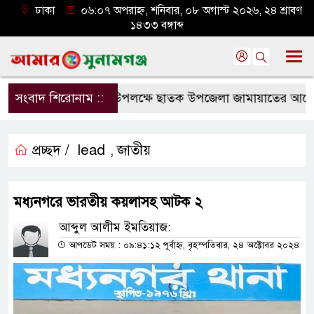
ঢাকা
০৬:০৭ অপরাহ্ন, শনিবার, ০৮ অগাস্ট ২০২৬, ২৪ শ্রাবণ
১৪৩৩ বঙ্গাব্দ
জুলাই শহীদ দিবস উপলক্ষে ছাতক উপজেলা জামায়াতের আলোচনা 
সংবাদ শিরোনাম ::
প্রচ্ছদ /
lead
জাতীয়
,
মধ্যনগরে ভারতীয় কয়লাসহ আটক ২
আব্দুল আলীম ইমতিয়াজ:
আপডেট সময় : ০৯:৪১:১২ পূর্বাহ্ন, বৃহস্পতিবার, ২৪ অক্টোবর ২০২৪