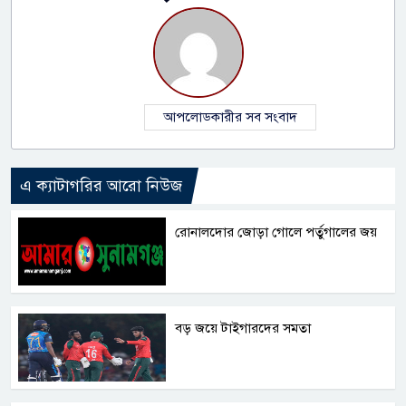
আপলোডকারীর সব সংবাদ
এ ক্যাটাগরির আরো নিউজ
রোনালদোর জোড়া গোলে পর্তুগালের জয়
বড় জয়ে টাইগারদের সমতা