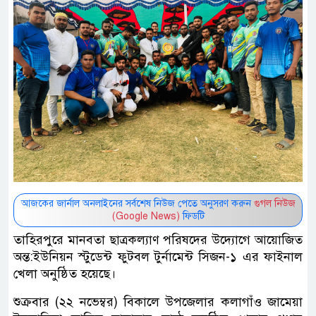
আজকের জার্নাল অনলাইনের সর্বশেষ নিউজ পেতে অনুসরণ করুন
গুগল নিউজ
(Google News)
ফিডটি
তাহিরপুরে মানবতা ছাত্রকল্যাণ পরিষদের উদ্যোগে আয়োজিত
অন্ত:ইউনিয়ন স্টুডেন্ট ফুটবল টুর্নামেন্ট সিজন-১ এর ফাইনাল
খেলা অনুষ্ঠিত হয়েছে।
শুক্রবার (২২ নভেম্বর) বিকালে উপজেলার কলাগাঁও জামেয়া