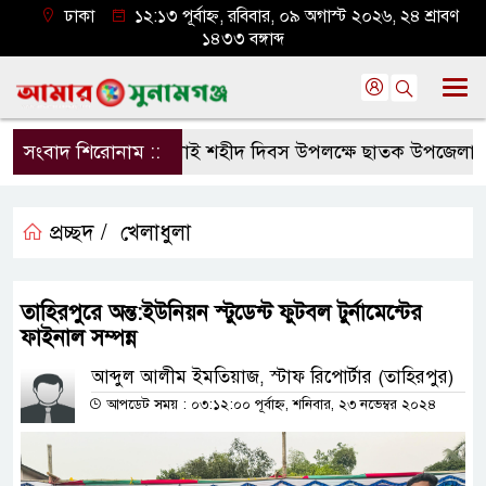
ঢাকা
১২:১৩ পূর্বাহ্ন, রবিবার, ০৯ অগাস্ট ২০২৬, ২৪ শ্রাবণ
১৪৩৩ বঙ্গাব্দ
সংবাদ শিরোনাম ::
জুলাই শহীদ দিবস উপলক্ষে ছাতক উপজেলা জামা
প্রচ্ছদ /
খেলাধুলা
তাহিরপুরে অন্ত:ইউনিয়ন স্টুডেন্ট ফুটবল টুর্নামেন্টের
ফাইনাল সম্পন্ন
আব্দুল আলীম ইমতিয়াজ, স্টাফ রিপোর্টার (তাহিরপুর)
আপডেট সময় : ০৩:১২:০০ পূর্বাহ্ন, শনিবার, ২৩ নভেম্বর ২০২৪