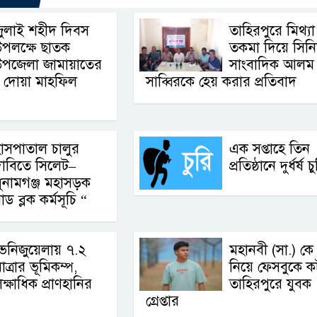
ুলাই শহীদ দিবস
তাহিরপুরে মিথ্যা
পলক্ষে ছাতক
তকমা দিয়ে সিন
উপজেলা জামায়াতের
সাংবাদিক আলম
 দোয়া মাহফিল
সাব্বিরকে হেয় করার প্রতিবাদ
াসপাতাল চালুর
এক সপ্তাহে তিন
াবিতে সিলেট–
প্রতিষ্ঠানে দুর্ধর্ষ চ
ুনামগঞ্জ মহাসড়ক
ব্লক কর্মসূচি “
েনিজুয়েলায় ৭.২
মহানবী (সা.) কে
াত্রার ভূমিকম্প,
নিয়ে ফেসবুকে কটূ
ক্ষাধিক প্রাণহানির
তাহিরপুরে যুবক
গ্রেপ্তার