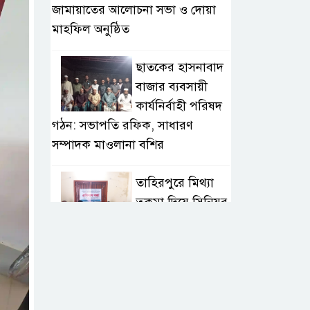
জামায়াতের আলোচনা সভা ও দোয়া
মাহফিল অনুষ্ঠিত
ছাতকের হাসনাবাদ
বাজার ব্যবসায়ী
কার্যনির্বাহী পরিষদ
গঠন: সভাপতি রফিক, সাধারণ
সম্পাদক মাওলানা বশির
তাহিরপুরে মিথ্যা
তকমা দিয়ে সিনিয়র
সাংবাদিক আলম
সাব্বিরকে হেয় করার প্রতিবাদ
অনলাইন
সাংবাদিকতাই এখন