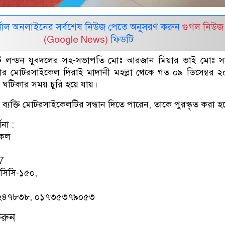
নাল অনলাইনের সর্বশেষ নিউজ পেতে অনুসরণ করুন
গুগল নিউজ
(Google News)
ফিডটি
 ইস্ট লন্ডন যুবদলের সহ-সভাপতি মোঃ আরজান মিয়ার ভাই মোঃ 
ার মোটরসাইকেল দিরাই মাদানী মহল্লা থেকে গত ০৯ ডিসেম্বর 
টিকার সময় চুরি হয়ে যায়।
ব্যক্তি মোটরসাইকেলটির সন্ধান দিতে পারেন, তাকে পুরস্কৃত করা হ
না :
কেল
-7
 সিসি-১৫০,
৪২৪৭৮৩৮, ০১৭৩৫৩৭৯০৫৩
করুন