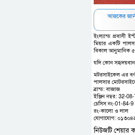
আজকের জার্
ইংল্যান্ড প্রবাসী
মিয়ার একটি পালস
বিকাল আনুমানিক ৫ ঘ
যদি কোন সহৃদয়বান 
মটরসাইকেল এর বর্ণ
পালসার মোটরসাই
ব্রান্ড: বাজাজ
ইঞ্জিন নম্বর: 32-08
চেসিস নং-01-84-9
রং-কালো ও লাল
যোগাযোগ: ০১৩০
নিউজটি শেয়ার 