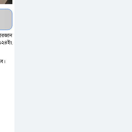
একমাত্র ভরসা –
সেতুমন্ত্রী
হাসপাতাল চালুর
সারজান
দাবিতে সিলেট–
২০২৪ইং
সুনামগঞ্জ মহাসড়ক
অবরোধ করে “রোড ব্লক কর্মসূচি “
বে।
তাহিরপুরে বজ্রপাতে
যুবকের মৃত্যু
সুনামগঞ্জ জেলা
সিএনজি শ্রমিক
ইউনিয়নের
নির্বাচন,সভাপতি পদে সোহেল ও
আফতাবের হাড্ডাহাড্ডি লড়াই