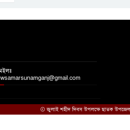
েইলঃ
ewsamarsunamganj@gmail.com
জুলাই শহীদ দিবস উপলক্ষে ছাতক উপজেলা জামা