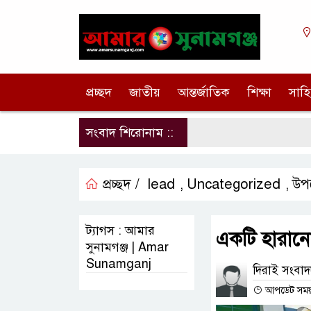
প্রচ্ছদ
জাতীয়
আন্তর্জাতিক
শিক্ষা
সাহি
সংবাদ শিরোনাম ::
প্রচ্ছদ /
lead
Uncategorized
উপ
,
,
ট্যাগস : আমার
একটি হারানো ব
সুনামগঞ্জ | Amar
Sunamganj
দিরাই সংবাদ
আপডেট সময় : 