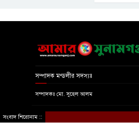
সম্পাদক মন্ডলীর সদস্যঃ
সম্পাদকঃ মো. সুহেল আলম
সংবাদ শিরোনাম ::
© সর্বস্বত্ব সংরক্ষিত © আমার সুনামগঞ্জ