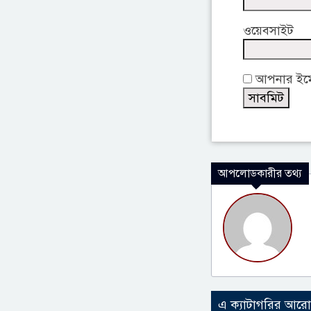
ওয়েবসাইট
আপনার ইমেই
আপলোডকারীর তথ্য
এ ক্যাটাগরির আর