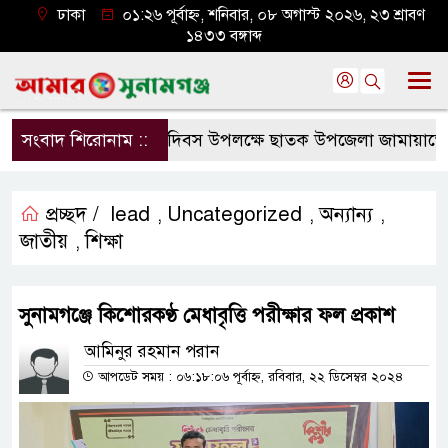
ঢাকা
০১:২৬ পূর্বাহ্ন, শনিবার, ০৮ অগাস্ট ২০২৬, ২৩ শ্রাবণ
১৪৩৩ বঙ্গাব্দ
সংবাদ শিরোনাম ::
জুলাই শহীদ দিবস উপলক্ষে ছাতক উপজেলা জামায়াতের আল
প্রচ্ছদ /
lead
Uncategorized
অন্যান্য
,
,
,
জাতীয়
শিক্ষা
,
সুনামগঞ্জে কিশোরকণ্ঠ মেধাবৃত্তি পরীক্ষার ফল প্রকাশ
আমিনুর রহমান পরান
আপডেট সময় : ০৬:১৮:০৬ পূর্বাহ্ন, রবিবার, ২২ ডিসেম্বর ২০২৪