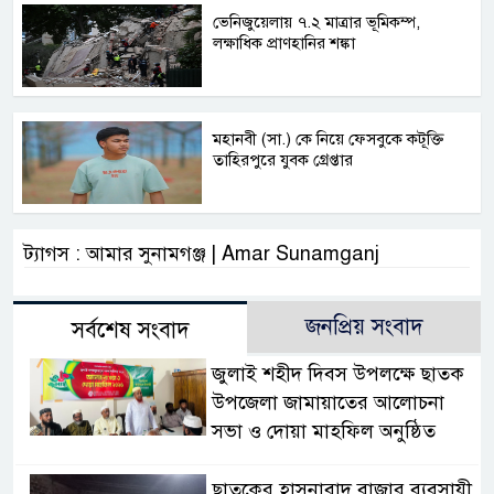
ভেনিজুয়েলায় ৭.২ মাত্রার ভূমিকম্প,
লক্ষাধিক প্রাণহানির শঙ্কা
মহানবী (সা.) কে নিয়ে ফেসবুকে কটূক্তি
তাহিরপুরে যুবক গ্রেপ্তার
ট্যাগস : আমার সুনামগঞ্জ | Amar Sunamganj
জনপ্রিয় সংবাদ
সর্বশেষ সংবাদ
জুলাই শহীদ দিবস উপলক্ষে ছাতক
উপজেলা জামায়াতের আলোচনা
সভা ও দোয়া মাহফিল অনুষ্ঠিত
ছাতকের হাসনাবাদ বাজার ব্যবসায়ী