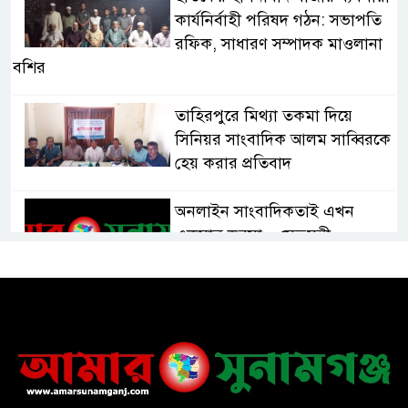
কার্যনির্বাহী পরিষদ গঠন: সভাপতি
রফিক, সাধারণ সম্পাদক মাওলানা
বশির
তাহিরপুরে মিথ্যা তকমা দিয়ে
সিনিয়র সাংবাদিক আলম সাব্বিরকে
হেয় করার প্রতিবাদ
অনলাইন সাংবাদিকতাই এখন
একমাত্র ভরসা – সেতুমন্ত্রী
হাসপাতাল চালুর দাবিতে সিলেট–
সুনামগঞ্জ মহাসড়ক অবরোধ করে
“রোড ব্লক কর্মসূচি “
তাহিরপুরে বজ্রপাতে যুবকের মৃত্যু