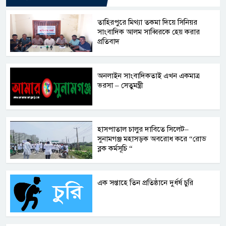
তাহিরপুরে মিথ্যা তকমা দিয়ে সিনিয়র
সাংবাদিক আলম সাব্বিরকে হেয় করার
প্রতিবাদ
অনলাইন সাংবাদিকতাই এখন একমাত্র
ভরসা – সেতুমন্ত্রী
হাসপাতাল চালুর দাবিতে সিলেট–
সুনামগঞ্জ মহাসড়ক অবরোধ করে “রোড
ব্লক কর্মসূচি “
এক সপ্তাহে তিন প্রতিষ্ঠানে দুর্ধর্ষ চুরি