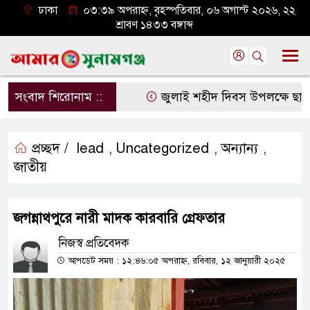
ঢাকা
০৩:৩৯ অপরাহ্ন, বৃহস্পতিবার, ০৬ অগাস্ট ২০২৬, ২২
শ্রাবণ ১৪৩৩ বঙ্গাব্দ
সংবাদ শিরোনাম ::
জুলাই শহীদ দিবস উপলক্ষে ছাতক উ
প্রচ্ছদ /
lead
Uncategorized
অন্যান্য
,
,
,
জাতীয়
জগন্নাথপুরে নারী মাদক কারবারি গ্রেফতার
নিজস্ব প্রতিবেদক
আপডেট সময় : ১২:৪৬:০৫ অপরাহ্ন, রবিবার, ১২ জানুয়ারী ২০২৫