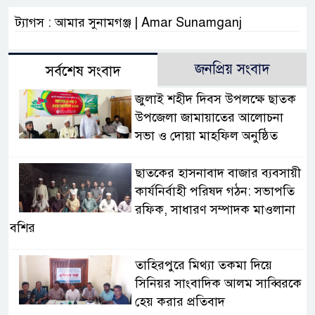
ট্যাগস : আমার সুনামগঞ্জ | Amar Sunamganj
জনপ্রিয় সংবাদ
সর্বশেষ সংবাদ
জুলাই শহীদ দিবস উপলক্ষে ছাতক
উপজেলা জামায়াতের আলোচনা
সভা ও দোয়া মাহফিল অনুষ্ঠিত
ছাতকের হাসনাবাদ বাজার ব্যবসায়ী
কার্যনির্বাহী পরিষদ গঠন: সভাপতি
রফিক, সাধারণ সম্পাদক মাওলানা
বশির
তাহিরপুরে মিথ্যা তকমা দিয়ে
সিনিয়র সাংবাদিক আলম সাব্বিরকে
হেয় করার প্রতিবাদ