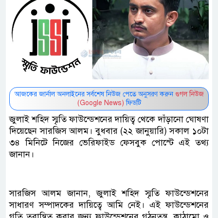
আজকের জার্নাল অনলাইনের সর্বশেষ নিউজ পেতে অনুসরণ করুন
গুগল নিউজ
(Google News)
ফিডটি
জুলাই শহিদ স্মৃতি ফাউন্ডেশনের দায়িত্ব থেকে দাঁড়ানো ঘোষণা
দিয়েছেন সারজিস আলম। বুধবার (২২ জানুয়ারি) সকাল ১০টা
৩৪ মিনিটে নিজের ভেরিফাইড ফেসবুক পোস্টে এই তথ্য
জানান।
সারজিস আলম জানান, জুলাই শহিদ স্মৃতি ফাউন্ডেশনের
সাধারণ সম্পাদকের দায়িত্বে আমি নেই। এই ফাউন্ডেশনের
গতি তরান্বিত করার জন্য ফাউন্ডেশনের গঠনতন্ত্র, কাঠামো ও