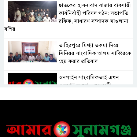
ছাতকের হাসনাবাদ বাজার ব্যবসায়ী
কার্যনির্বাহী পরিষদ গঠন: সভাপতি
রফিক, সাধারণ সম্পাদক মাওলানা
বশির
তাহিরপুরে মিথ্যা তকমা দিয়ে
সিনিয়র সাংবাদিক আলম সাব্বিরকে
হেয় করার প্রতিবাদ
অনলাইন সাংবাদিকতাই এখন
একমাত্র ভরসা – সেতুমন্ত্রী
হাসপাতাল চালুর দাবিতে সিলেট–
সুনামগঞ্জ মহাসড়ক অবরোধ করে
“রোড ব্লক কর্মসূচি “
তাহিরপুরে বজ্রপাতে যুবকের মৃত্যু