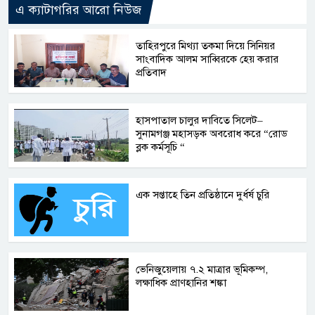
এ ক্যাটাগরির আরো নিউজ
তাহিরপুরে মিথ্যা তকমা দিয়ে সিনিয়র
সাংবাদিক আলম সাব্বিরকে হেয় করার
প্রতিবাদ
হাসপাতাল চালুর দাবিতে সিলেট–
সুনামগঞ্জ মহাসড়ক অবরোধ করে “রোড
ব্লক কর্মসূচি “
এক সপ্তাহে তিন প্রতিষ্ঠানে দুর্ধর্ষ চুরি
ভেনিজুয়েলায় ৭.২ মাত্রার ভূমিকম্প,
লক্ষাধিক প্রাণহানির শঙ্কা