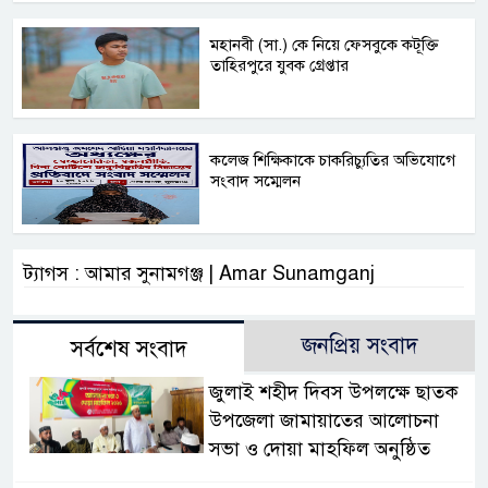
মহানবী (সা.) কে নিয়ে ফেসবুকে কটূক্তি
তাহিরপুরে যুবক গ্রেপ্তার
কলেজ শিক্ষিকাকে চাকরিচ্যুতির অভিযোগে
সংবাদ সম্মেলন
ট্যাগস : আমার সুনামগঞ্জ | Amar Sunamganj
জনপ্রিয় সংবাদ
সর্বশেষ সংবাদ
জুলাই শহীদ দিবস উপলক্ষে ছাতক
উপজেলা জামায়াতের আলোচনা
সভা ও দোয়া মাহফিল অনুষ্ঠিত