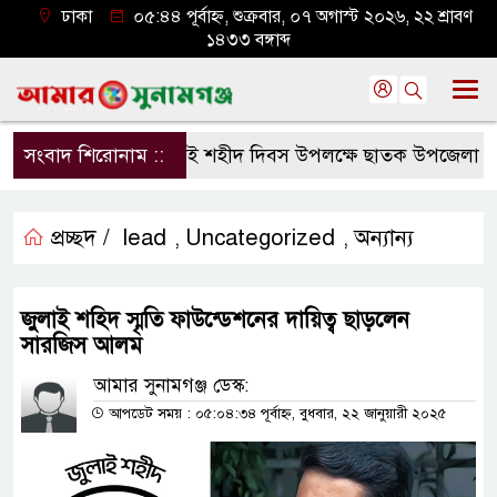
ঢাকা
০৫:৪৪ পূর্বাহ্ন, শুক্রবার, ০৭ অগাস্ট ২০২৬, ২২ শ্রাবণ
১৪৩৩ বঙ্গাব্দ
সংবাদ শিরোনাম ::
জুলাই শহীদ দিবস উপলক্ষে ছাতক উপজেলা জামা
প্রচ্ছদ /
lead
Uncategorized
অন্যান্য
,
,
জুলাই শহিদ স্মৃতি ফাউন্ডেশনের দায়িত্ব ছাড়লেন
সারজিস আলম
আমার সুনামগঞ্জ ডেস্ক:
আপডেট সময় : ০৫:০৪:৩৪ পূর্বাহ্ন, বুধবার, ২২ জানুয়ারী ২০২৫