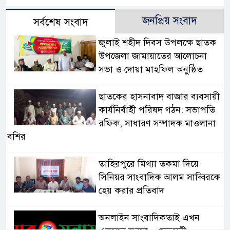
জনপ্রিয় সংবাদ
সর্বশেষ সংবাদ
জুলাই শহীদ দিবস উপলক্ষে ছাতক
উপজেলা জামায়াতের আলোচনা
সভা ও দোয়া মাহফিল অনুষ্ঠিত
ছাতকের হাসনাবাদ বাজার ব্যবসায়ী
কার্যনির্বাহী পরিষদ গঠন: সভাপতি
রফিক, সাধারণ সম্পাদক মাওলানা
বশির
তাহিরপুরে মিথ্যা তকমা দিয়ে
সিনিয়র সাংবাদিক আলম সাব্বিরকে
হেয় করার প্রতিবাদ
অনলাইন সাংবাদিকতাই এখন