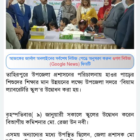
আজকের জার্নাল অনলাইনের সর্বশেষ নিউজ পেতে অনুসরণ করুন
গুগল নিউজ
(Google News)
ফিডটি
তাহিরপুরে উপজেলা প্রশাসনের পরিচালনায় হাওর পাড়ের
শিশুদের শিক্ষার মান উন্নয়নের লক্ষ্যে উপজেলা সদরে ‘বিয়াম
ল্যাবরেটরি স্কুল’র উদ্বোধন করা হয়।
বৃহস্পতিবার( ৯) জানুয়ারী সকালে স্কুলের উদ্বোধন করেন
বিভাগীয় কমিশনার মো. রেজা উন নবী।
এসময় অন্যান্যের মধ্যে উপস্থিত ছিলেন, জেলা প্রশাসক মো