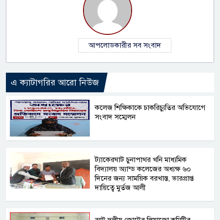
আপলোডকারীর সব সংবাদ
এ ক্যাটাগরির আরো নিউজ
কলেজ শিক্ষিকাকে চাকরিচ্যুতির অভিযোগে
সংবাদ সম্মেলন
ট্যাকেরঘাট চুনাপাথর খনি মাধ্যমিক
বিদ্যালয় অ্যান্ড কলেজের অধ্যক্ষ ৬০
দিনের জন্য সাময়িক বরখাস্ত, ভারপ্রাপ্ত
দায়িত্বে মুর্তজ আলী