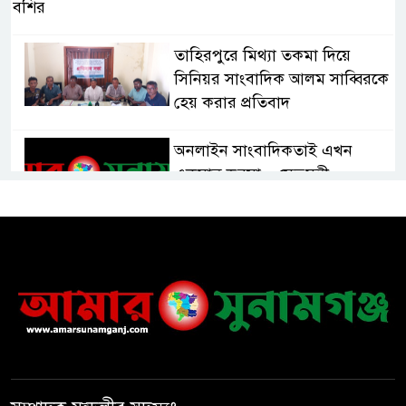
বশির
তাহিরপুরে মিথ্যা তকমা দিয়ে
সিনিয়র সাংবাদিক আলম সাব্বিরকে
হেয় করার প্রতিবাদ
অনলাইন সাংবাদিকতাই এখন
একমাত্র ভরসা – সেতুমন্ত্রী
হাসপাতাল চালুর দাবিতে সিলেট–
সুনামগঞ্জ মহাসড়ক অবরোধ করে
“রোড ব্লক কর্মসূচি “
তাহিরপুরে বজ্রপাতে যুবকের মৃত্যু