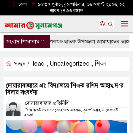
ঢাকা
১০:৩৫ পূর্বাহ্ন, বৃহস্পতিবার, ০৬ অগাস্ট ২০২৬, ২২
শ্রাবণ ১৪৩৩ বঙ্গাব্দ
জুলাই শহীদ দিবস উপলক্ষে ছাতক উপজেলা জামায়াতের আলোচনা 
সংবাদ শিরোনাম ::
প্রচ্ছদ /
lead
Uncategorized
শিক্ষা
,
,
দোয়ারাবাজারে প্রা: বিদ্যালয়ে শিক্ষক রশিদ আহাম্মদ’র
বিদায় সংবর্ধনা
দোয়ারাবাজার প্রতিনিধি :
আপডেট সময় : ০১:০২:০৩ অপরাহ্ন, বৃহস্পতিবার, ৬ ফেব্রুয়ারী
২০২৫