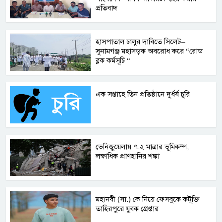
প্রতিবাদ
হাসপাতাল চালুর দাবিতে সিলেট–
সুনামগঞ্জ মহাসড়ক অবরোধ করে “রোড
ব্লক কর্মসূচি “
এক সপ্তাহে তিন প্রতিষ্ঠানে দুর্ধর্ষ চুরি
ভেনিজুয়েলায় ৭.২ মাত্রার ভূমিকম্প,
লক্ষাধিক প্রাণহানির শঙ্কা
মহানবী (সা.) কে নিয়ে ফেসবুকে কটূক্তি
তাহিরপুরে যুবক গ্রেপ্তার