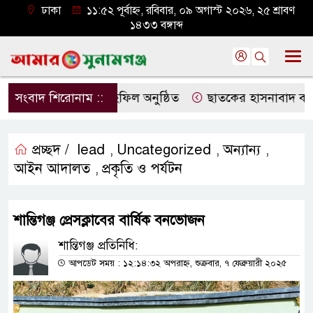
ঢাকা
১১:৫২ পূর্বাহ্ন, রবিবার, ০৯ অগাস্ট ২০২৬, ২৫ শ্রাবণ
১৪৩৩ বঙ্গাব্দ
া সভা ও দোয়া মাহফিল অনুষ্ঠিত
সংবাদ শিরোনাম ::
ছাতকের হাসনাবাদ বাজার ব
প্রচ্ছদ /
lead
Uncategorized
অন্যান্য
,
,
,
আইন আদালত
প্রকৃতি ও পর্যটন
,
শান্তিগঞ্জ প্রেসক্লাবের বার্ষিক বনভোজন
শান্তিগঞ্জ প্রতিনিধি:
আপডেট সময় : ১২:১৪:৩২ অপরাহ্ন, শুক্রবার, ৭ ফেব্রুয়ারী ২০২৫