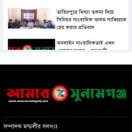
তাহিরপুরে মিথ্যা তকমা দিয়ে
সিনিয়র সাংবাদিক আলম সাব্বিরকে
হেয় করার প্রতিবাদ
অনলাইন সাংবাদিকতাই এখন
একমাত্র ভরসা – সেতুমন্ত্রী
হাসপাতাল চালুর দাবিতে সিলেট–
সুনামগঞ্জ মহাসড়ক অবরোধ করে
“রোড ব্লক কর্মসূচি “
তাহিরপুরে বজ্রপাতে যুবকের মৃত্যু
সম্পাদক মন্ডলীর সদস্যঃ
সুনামগঞ্জ জেলা সিএনজি শ্রমিক