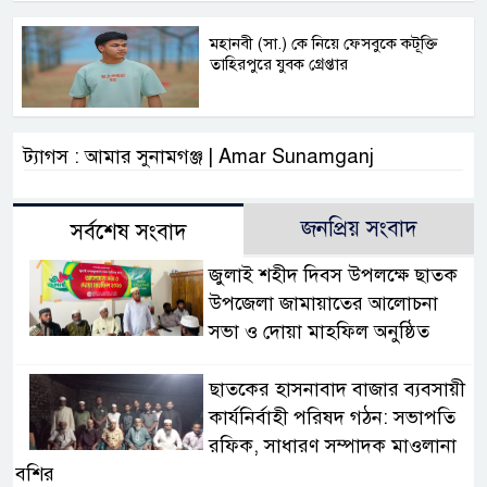
মহানবী (সা.) কে নিয়ে ফেসবুকে কটূক্তি
তাহিরপুরে যুবক গ্রেপ্তার
ট্যাগস : আমার সুনামগঞ্জ | Amar Sunamganj
জনপ্রিয় সংবাদ
সর্বশেষ সংবাদ
জুলাই শহীদ দিবস উপলক্ষে ছাতক
উপজেলা জামায়াতের আলোচনা
সভা ও দোয়া মাহফিল অনুষ্ঠিত
ছাতকের হাসনাবাদ বাজার ব্যবসায়ী
কার্যনির্বাহী পরিষদ গঠন: সভাপতি
রফিক, সাধারণ সম্পাদক মাওলানা
বশির