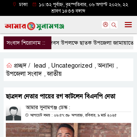
ঢাকা
১০:৩২ পূর্বাহ্ন, বৃহস্পতিবার, ০৬ অগাস্ট ২০২৬, ২২
শ্রাবণ ১৪৩৩ বঙ্গাব্দ
সংবাদ শিরোনাম ::
জুলাই শহীদ দিবস উপলক্ষে ছাতক উপজেলা জামায়াতের আলো
প্রচ্ছদ /
lead
Uncategorized
অন্যান্য
,
,
,
উপজেলা সংবাদ
জাতীয়
,
ছাত্রদল নেতার পায়ের রগ কাটলেন বিএনপি নেতা
আমার সুনামগঞ্জ ডেস্ক :
আপডেট সময় : ০৬:৫৭:৩৮ অপরাহ্ন, রবিবার, ৯ মার্চ ২০২৫