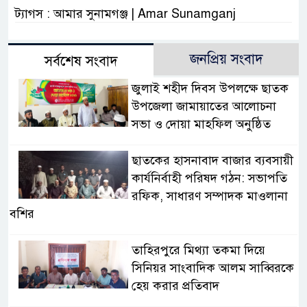
ট্যাগস : আমার সুনামগঞ্জ | Amar Sunamganj
জনপ্রিয় সংবাদ
সর্বশেষ সংবাদ
জুলাই শহীদ দিবস উপলক্ষে ছাতক
উপজেলা জামায়াতের আলোচনা
সভা ও দোয়া মাহফিল অনুষ্ঠিত
ছাতকের হাসনাবাদ বাজার ব্যবসায়ী
কার্যনির্বাহী পরিষদ গঠন: সভাপতি
রফিক, সাধারণ সম্পাদক মাওলানা
বশির
তাহিরপুরে মিথ্যা তকমা দিয়ে
সিনিয়র সাংবাদিক আলম সাব্বিরকে
হেয় করার প্রতিবাদ