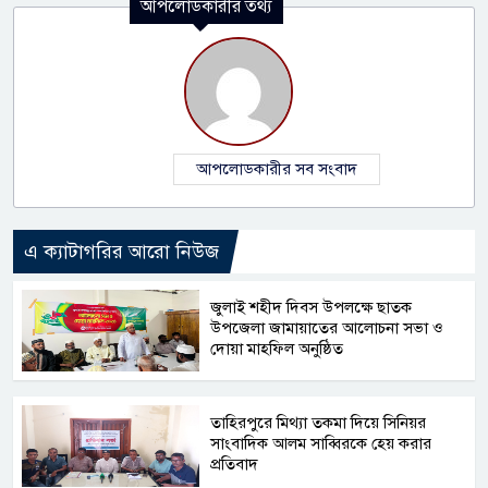
আপলোডকারীর তথ্য
আপলোডকারীর সব সংবাদ
এ ক্যাটাগরির আরো নিউজ
জুলাই শহীদ দিবস উপলক্ষে ছাতক
উপজেলা জামায়াতের আলোচনা সভা ও
দোয়া মাহফিল অনুষ্ঠিত
তাহিরপুরে মিথ্যা তকমা দিয়ে সিনিয়র
সাংবাদিক আলম সাব্বিরকে হেয় করার
প্রতিবাদ