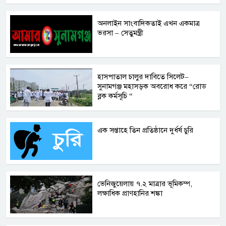
অনলাইন সাংবাদিকতাই এখন একমাত্র
ভরসা – সেতুমন্ত্রী
হাসপাতাল চালুর দাবিতে সিলেট–
সুনামগঞ্জ মহাসড়ক অবরোধ করে “রোড
ব্লক কর্মসূচি “
এক সপ্তাহে তিন প্রতিষ্ঠানে দুর্ধর্ষ চুরি
ভেনিজুয়েলায় ৭.২ মাত্রার ভূমিকম্প,
লক্ষাধিক প্রাণহানির শঙ্কা