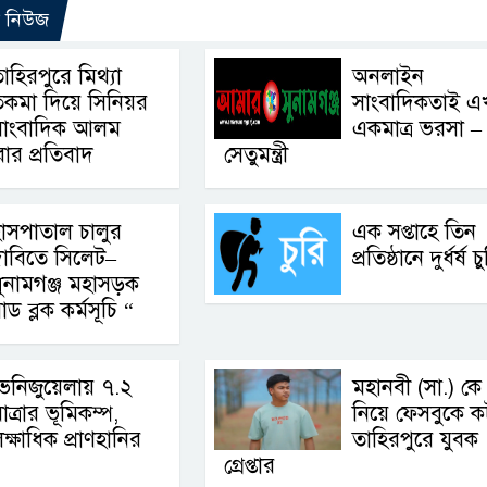
ো নিউজ
াহিরপুরে মিথ্যা
অনলাইন
তকমা দিয়ে সিনিয়র
সাংবাদিকতাই এ
সাংবাদিক আলম
একমাত্র ভরসা –
রার প্রতিবাদ
সেতুমন্ত্রী
াসপাতাল চালুর
এক সপ্তাহে তিন
াবিতে সিলেট–
প্রতিষ্ঠানে দুর্ধর্ষ চ
ুনামগঞ্জ মহাসড়ক
ব্লক কর্মসূচি “
েনিজুয়েলায় ৭.২
মহানবী (সা.) কে
াত্রার ভূমিকম্প,
নিয়ে ফেসবুকে কটূ
ক্ষাধিক প্রাণহানির
তাহিরপুরে যুবক
গ্রেপ্তার