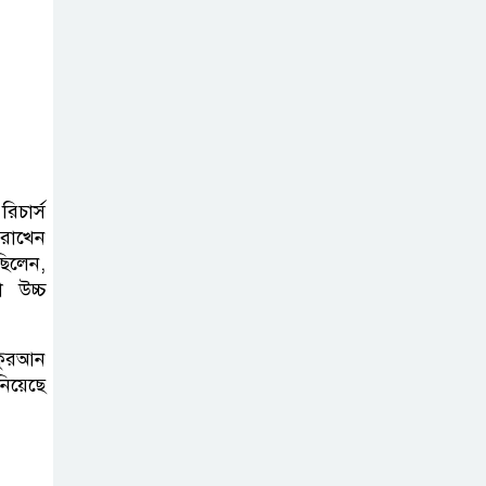
একমাত্র ভরসা –
সেতুমন্ত্রী
হাসপাতাল চালুর
দাবিতে সিলেট–
সুনামগঞ্জ মহাসড়ক
অবরোধ করে “রোড ব্লক কর্মসূচি “
িচার্স
 রাখেন
তাহিরপুরে বজ্রপাতে
ছিলেন,
যুবকের মৃত্যু
 উচ্চ
কুরআন
সুনামগঞ্জ জেলা
নিয়েছে
সিএনজি শ্রমিক
ইউনিয়নের
নির্বাচন,সভাপতি পদে সোহেল ও
আফতাবের হাড্ডাহাড্ডি লড়াই