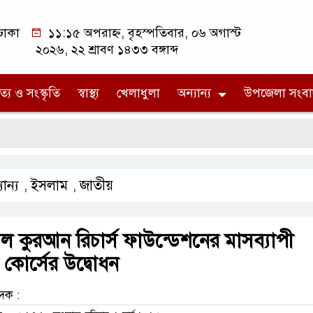
ঢাকা
১১:১৫ অপরাহ্ন, বৃহস্পতিবার, ০৬ অগাস্ট
২০২৬, ২২ শ্রাবণ ১৪৩৩ বঙ্গাব্দ
ত্য ও সংস্কৃতি
স্বাস্থ্য
খেলাধুলা
অন্যান্য
উপজেলা সংবা
ান্য
ইসলাম
জাতীয়
,
,
ল কুরআন রিচার্স ফাউন্ডেশনের মাসব্যাপী
 কোর্সের উদ্বোধন
েদক :