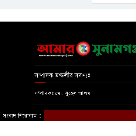
সম্পাদক মন্ডলীর সদস্যঃ
সম্পাদকঃ মো. সুহেল আলম
© সর্বস্বত্ব সংরক্ষিত © আমার সুনামগঞ্জ
সংবাদ শিরোনাম ::