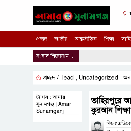
প্রচ্ছদ
জাতীয়
আন্তর্জাতিক
শিক্ষা
সাহি
সংবাদ শিরোনাম ::
প্রচ্ছদ /
lead
Uncategorized
অন্য
,
,
ট্যাগস : আমার
তাহিরপুরে আ
সুনামগঞ্জ | Amar
কুরআন শিক্ষা
Sunamganj
নিজস্ব প্রতিব