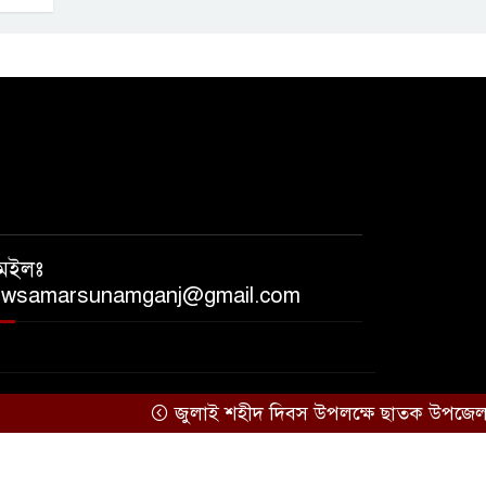
েইলঃ
ewsamarsunamganj@gmail.com
জুলাই শহীদ দিবস উপলক্ষে ছাতক উপজেলা জামা