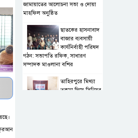
জামায়াতের আলোচনা সভা ও দোয়া
মাহফিল অনুষ্ঠিত
ছাতকের হাসনাবাদ
বাজার ব্যবসায়ী
কার্যনির্বাহী পরিষদ
গঠন: সভাপতি রফিক, সাধারণ
সম্পাদক মাওলানা বশির
তাহিরপুরে মিথ্যা
তকমা দিয়ে সিনিয়র
সাংবাদিক আলম
সাব্বিরকে হেয় করার প্রতিবাদ
য়েছে।
অনলাইন
 কুরআন
সাংবাদিকতাই এখন