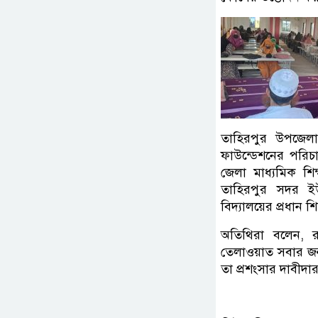
তাহিরপুর উপজেলা 
ফাউন্ডেশনের পরিচা
জেলা মাধ্যমিক শি
তাহিরপুর সদর ইউ
বিদ্যালয়ের প্রধান 
অতিথিরা বলেন, র
তেলাওয়াত সবার জন্
তা প্রশংসার দাবীদা