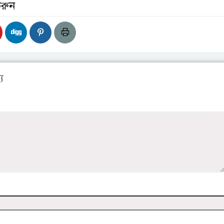
করুন
য