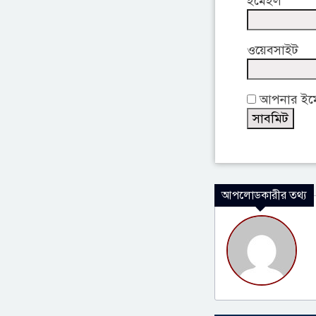
ইমেইল
ওয়েবসাইট
আপনার ইমেই
আপলোডকারীর তথ্য