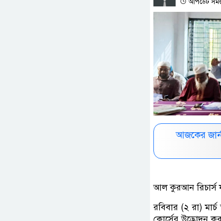
আপডেট সময় :
আজকের জার্
আল কুরআন রিচার্স 
রবিবার (২ রা) মার
কোর্সের উদ্ভোদন ক