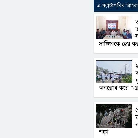
এ ক্যাটাগরির আর
ত
সাব্বিরকে হেয় ক
হ
দ
স
অবরোধ করে “রোড 
ভ
ম
ল
শঙ্কা