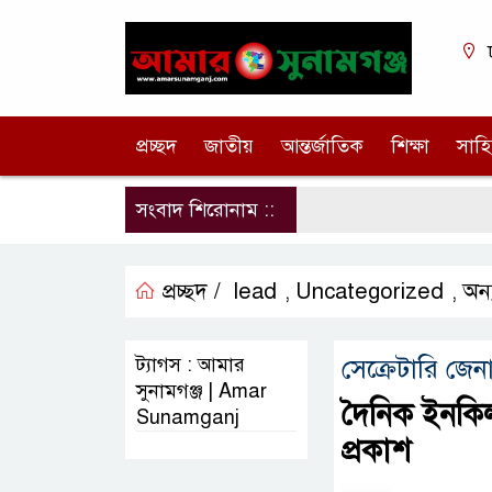
প্রচ্ছদ
জাতীয়
আন্তর্জাতিক
শিক্ষা
সাহি
সংবাদ শিরোনাম ::
প্রচ্ছদ /
lead
Uncategorized
অন্য
,
,
ট্যাগস : আমার
সেক্রেটারি জে
সুনামগঞ্জ | Amar
দৈনিক ইনকিল
Sunamganj
প্রকাশ