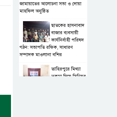
জামায়াতের আলোচনা সভা ও দোয়া
মাহফিল অনুষ্ঠিত
ছাতকের হাসনাবাদ
বাজার ব্যবসায়ী
কার্যনির্বাহী পরিষদ
গঠন: সভাপতি রফিক, সাধারণ
সম্পাদক মাওলানা বশির
তাহিরপুরে মিথ্যা
তকমা দিয়ে সিনিয়র
সাংবাদিক আলম
সাব্বিরকে হেয় করার প্রতিবাদ
অনলাইন
সাংবাদিকতাই এখন