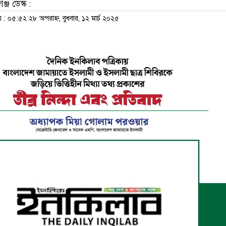
্জ ডেস্ক :
 ০৫:৫২:২৮ অপরাহ্ন, বুধবার, ১২ মার্চ ২০২৫