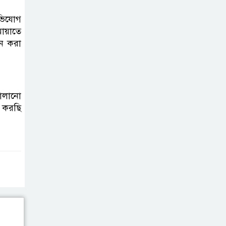
ভিযোগ
মায়াতে
পন করা
চালানো
া করছি