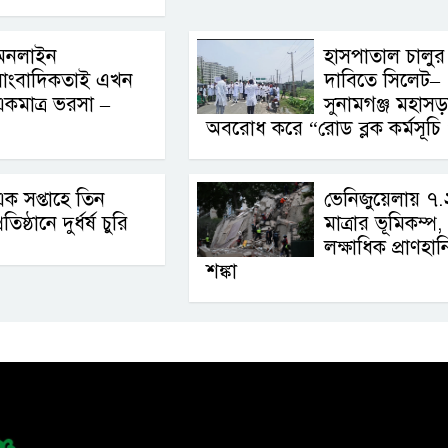
অনলাইন
হাসপাতাল চালুর
সাংবাদিকতাই এখন
দাবিতে সিলেট–
কমাত্র ভরসা –
সুনামগঞ্জ মহাস
অবরোধ করে “রোড ব্লক কর্মসূচি 
ক সপ্তাহে তিন
ভেনিজুয়েলায় ৭.
্রতিষ্ঠানে দুর্ধর্ষ চুরি
মাত্রার ভূমিকম্প,
লক্ষাধিক প্রাণহান
শঙ্কা