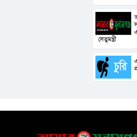
এ
সেতুমন্ত্রী
এ
প