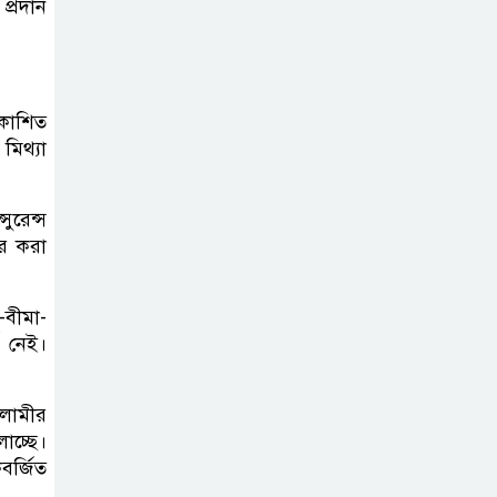
প্রদান
এক সপ্তাহে তিন
প্রতিষ্ঠানে দুর্ধর্ষ চুরি
রকাশিত
মিথ্যা
ভেনিজুয়েলায় ৭.২
মাত্রার ভূমিকম্প,
ুরেন্স
লক্ষাধিক প্রাণহানির
ার করা
শঙ্কা
-বীমা-
আলমখালী নইছড়া
ক নেই।
খাল দখল-ভরাটে
কৃত্রিম বন্যা,
পানিবন্দি শতাধিক পরিবার
সলামীর
লাচ্ছে।
বর্জিত