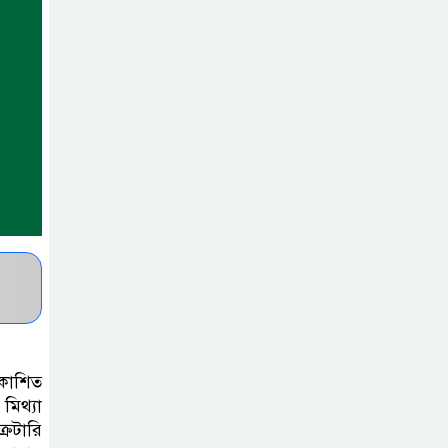
একমাত্র ভরসা –
সেতুমন্ত্রী
হাসপাতাল চালুর
দাবিতে সিলেট–
সুনামগঞ্জ মহাসড়ক
অবরোধ করে “রোড ব্লক কর্মসূচি “
তাহিরপুরে বজ্রপাতে
যুবকের মৃত্যু
সুনামগঞ্জ জেলা
সিএনজি শ্রমিক
রকাশিত
ইউনিয়নের
মিথ্যা
নির্বাচন,সভাপতি পদে সোহেল ও
রেটারি
আফতাবের হাড্ডাহাড্ডি লড়াই