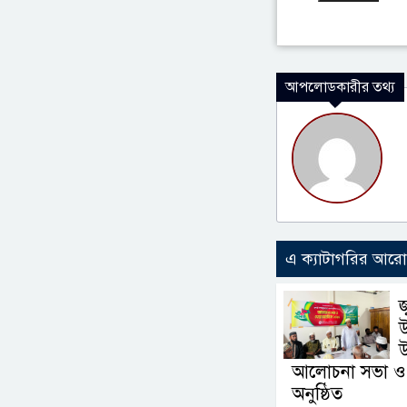
আপলোডকারীর তথ্য
এ ক্যাটাগরির আর
জ
উ
আলোচনা সভা ও
অনুষ্ঠিত