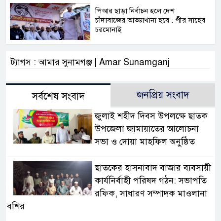
পিআর ছাড়া নির্বাচন হলে দেশ
চাঁদাবাজের আড্ডাখানা হবে : পীর সাহেব
চরমোনাই
ট্যাগস : আমার সুনামগঞ্জ | Amar Sunamganj
জনপ্রিয় সংবাদ
সর্বশেষ সংবাদ
জুলাই শহীদ দিবস উপলক্ষে ছাতক
উপজেলা জামায়াতের আলোচনা
সভা ও দোয়া মাহফিল অনুষ্ঠিত
ছাতকের হাসনাবাদ বাজার ব্যবসায়ী
কার্যনির্বাহী পরিষদ গঠন: সভাপতি
রফিক, সাধারণ সম্পাদক মাওলানা
বশির