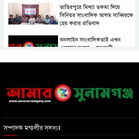
তাহিরপুরে মিথ্যা তকমা দিয়ে
সিনিয়র সাংবাদিক আলম সাব্বিরকে
হেয় করার প্রতিবাদ
অনলাইন সাংবাদিকতাই এখন
একমাত্র ভরসা – সেতুমন্ত্রী
হাসপাতাল চালুর দাবিতে সিলেট–
সুনামগঞ্জ মহাসড়ক অবরোধ করে
“রোড ব্লক কর্মসূচি “
তাহিরপুরে বজ্রপাতে যুবকের মৃত্যু
সম্পাদক মন্ডলীর সদস্যঃ
সুনামগঞ্জ জেলা সিএনজি শ্রমিক
ইউনিয়নের নির্বাচন,সভাপতি পদে