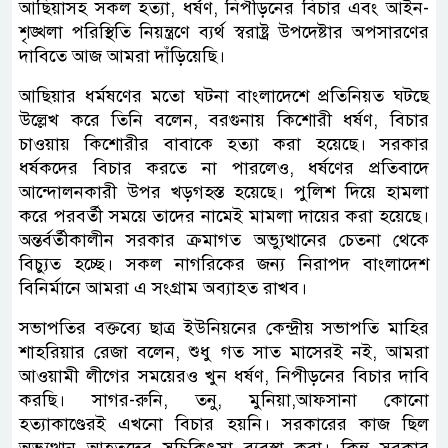
আছিয়াসহ সকল হত্যা, ধর্ষণ, নিপীড়নের বিচার এবং আইন-
শৃঙ্খলা পরিস্থিতি নিয়ন্ত্রণে ব্যর্থ স্বরাষ্ট্র উপদেষ্টার অপসারণের
দাবিতে আজ আমরা দাঁড়িয়েছি।
আছিয়ার ধর্মষণের মতো ঘটনা বাংলাদেশে প্রতিনিয়ত ঘটছে
উল্লেখ করে তিনি বলেন, বরগুনায় কিশোরী ধর্ষণ, বিচার
চাওয়ায় কিশোরীর বাবাকে হত্যা করা হয়েছে। সরকার
ধর্ষকদের বিচার করতে না পারলেও, ধর্ষণের প্রতিবাদে
আন্দোলনকারী উপর খড়গহস্ত হয়েছে। পুলিশ দিয়ে হামলা
করে পরবর্তী সময়ে তাদের নামেই মামলা দায়ের করা হয়েছে।
অন্তর্বর্তীকালীন সরকার ক্রমাগত অভ্যুত্থানের চেতনা থেকে
বিচ্যুত হচ্ছে। সকল নাগরিকের জন্য নিরাপদ বাংলাদেশ
বিনির্মানে আমরা এ সংগ্রাম অব্যাহত রাখব।
সভাপতির বক্তব্যে ছাত্র ইউনিয়নের কেন্দ্রীয় সভাপতি মাহির
শাহরিয়ার রেজা বলেন, শুধু গত সাত মাসেরই নই, আমরা
আওয়ামী লীগের সময়েরও খুন ধর্ষণ, নিপীড়নের বিচার দাবি
করছি। সাগর-রুনি, তনু, মুনিয়া,আফসানা কোনো
হত্যাকাণ্ডেরই এখনো বিচার হয়নি। সরকারের কাজ ছিল
অভ্যুত্থান্র আহতদের সুচিকিৎসা ব্যবস্থা করা। কিন্তু সরকার