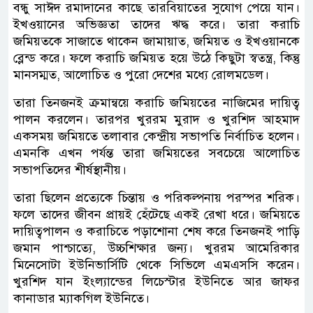
বন্ধু সাঈদ রমাদানের কাছে তারবিয়াতের সুযোগ পেয়ে যান।
ইখওয়ানের অভিজ্ঞতা তাদের ঋদ্ধ করে। তারা করাচি
জমিয়তকে সাজাতে থাকেন জামায়াত, জমিয়ত ও ইখওয়ানকে
ব্লেন্ড করে। ফলে করাচি জমিয়ত হয়ে উঠে কিছুটা স্বতন্ত্র, কিন্তু
মানসম্মত, আলোচিত ও পুরো দেশের মধ্যে রোলমডেল।
তারা তিনজনই ক্রমান্বয়ে করাচি জমিয়তের নাজিমের দায়িত্ব
পালন করলেন। তারপর খুররম মুরাদ ও খুরশিদ আহমাদ
একসময় জমিয়তে তলাবার কেন্দ্রীয় সভাপতি নির্বাচিত হলেন।
এমনকি এখন পর্যন্ত তারা জমিয়তের সবচেয়ে আলোচিত
সভাপতিদের শীর্ষস্থানীয়।
তারা ছিলেন প্রত্যেকে চিন্তায় ও পরিকল্পনায় পরস্পর শরিক।
ফলে তাদের জীবন প্রায়ই হেঁটেছে একই রেখা ধরে। জমিয়তে
দায়িত্বপালন ও করাচিতে পড়াশোনা শেষ করে তিনজনই পাড়ি
জমান পাশ্চাত্যে, উচ্চশিক্ষার জন্য। খুররম আমেরিকার
মিনেসোটা ইউনিভার্সিটি থেকে সিভিলে এমএসসি করেন।
খুরশিদ যান ইংল্যান্ডের লিচেস্টার ইউনিতে আর জাফর
কানাডার ম্যাকগিল ইউনিতে।