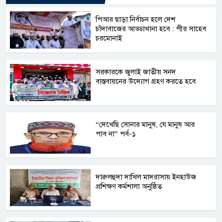
পিআর ছাড়া নির্বাচন হলে দেশ
চাঁদাবাজের আড্ডাখানা হবে : পীর সাহেব
চরমোনাই
সরকারকে জুলাই জাতীয় সনদ
বাস্তবায়নের উদ্যোগ গ্রহণ করতে হবে
“দেখেছি সোনার মানুষ, যে মানুষ আর
পাব না” পর্ব-১
দারুলহুদা দাখিল মাদরাসায় ইনহাউজ
প্রশিক্ষণ কর্মশালা অনুষ্ঠিত