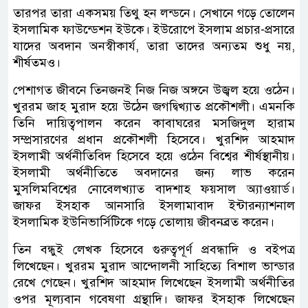
তারপর তারা একসময় তিথু হন লন্ডনে। সেখানে গড়ে তোলেন
ইসলামিক ফাউন্ডেশন ইউকে। ইউরোপে ইসলাম প্রচার-প্রসারে
যাদের অবদান অনস্বীকার্য, তারা তাদের অন্যতম শুধু নয়,
শীর্ষতমও।
পেশাগত জীবনে তিনজনই নিজ নিজ অঙ্গনে উজ্বল হয়ে ওঠেন।
খুররম জাহ মুরাদ হয়ে উঠেন জগদ্বিখ্যাত প্রকৌশলী। এমনকি
তিনি দায়িত্বপালন করেন কাবাঘরের মসজিদুল হারাম
সম্প্রসারণের প্রধান প্রকৌশলী হিসেবে। খুরশিদ আহমাদ
ইসলামী অর্থনীতিবিদ হিসেবে হয়ে ওঠেন বিশ্বের শীর্ষস্থানীয়।
ইসলামী অর্থনীতিতে অবদানের জন্য লাভ করেন
মুসলিমবিশ্বের নোবেলখ্যাত বাদশাহ ফয়সাল অ্যাওয়ার্ড।
জাফর ইসহাক আনসারি ইসলামাবাদ ইন্টারন্যাশনাল
ইসলামিক ইউনিভার্সিটিকে গড়ে তোলায় জীবনব্রত করেন।
তিন বন্ধুই লেখক হিসেবে গুরুত্বপূর্ণ প্রবন্ধাদি ও বইপত্র
লিখেছেন। খুররম মুরাদ আন্দোলনী সাহিত্যে বিশাল ভান্ডার
রেখে গেছেন। খুরশিদ আহমাদ লিখেছেন ইসলামী অর্থনীতির
ওপর মূল্যবান গবেষণা গ্রন্থাদি। জাফর ইসহাক লিখেছেন