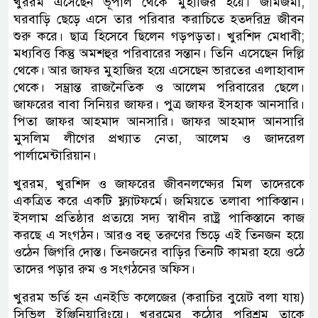
খুররম এসেছেন ভূপাল থেকে মুহাজির হয়ে। জমিজমা,
ঘরবাড়ি ছেড়ে এসে তার পরিবার করাচিতে হতদরিদ্র জীবন
শুরু করে। ছাত্র হিসেবে ছিলেন গড়পড়তা। খুরশিদ মেধাবী;
মধ্যবিত্ত কিন্তু অমশহুর পরিবারের সন্তান। তিনি এসেছেন দিল্লি
থেকে। আর জাফর মুহাজির হয়ে এসেছেন ভারতের এলাহাবাদ
থেকে। সম্ভ্রান্ত রাজনৈতিক ও আলেম পরিবারের ছেলে।
জাফরের বাবা সিনিয়র জাফর। পুত্র জাফর ইসহাক আনসারি।
পিতা জাফর আহমাদ আনসারি। জাফর আহমাদ আনসারি
মুসলিম লীগের প্রখ্যাত নেতা, আলেম ও জাদরেল
পার্লামেন্টারিয়ান।
খুররম, খুরশিদ ও জাফরের জীবনলক্ষ্যের মিল তাদেরকে
একত্রিত করে একটি ফ্ল্যাটফর্মে। জমিয়তে তলাবা পাকিস্তান।
ইসলাম প্রতিষ্ঠার প্রত্যয়ে সদ্য স্বাধীন রাষ্ট্র পাকিস্তানে কাজ
করছে এ সংগঠন। আরও বহু তরুণের ভিড়ে এই তিনজন হয়ে
ওঠেন জিগরি দোস্ত। তিনজনের বাড়ির তিনটি কামরা হয়ে ওঠে
তাদের পড়ার রুম ও সংগঠনের অফিস।
খুররম ভর্তি হন এনইডি কলেজের (করাচির বুয়েট বলা যায়)
সিভিল ইঞ্জিনিয়ারিংয়ে। খুররমের কঠোর পরিশ্রম তাকে