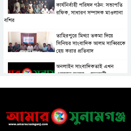
কার্যনির্বাহী পরিষদ গঠন: সভাপতি
রফিক, সাধারণ সম্পাদক মাওলানা
বশির
তাহিরপুরে মিথ্যা তকমা দিয়ে
সিনিয়র সাংবাদিক আলম সাব্বিরকে
হেয় করার প্রতিবাদ
অনলাইন সাংবাদিকতাই এখন
একমাত্র ভরসা – সেতুমন্ত্রী
হাসপাতাল চালুর দাবিতে সিলেট–
সুনামগঞ্জ মহাসড়ক অবরোধ করে
“রোড ব্লক কর্মসূচি “
তাহিরপুরে বজ্রপাতে যুবকের মৃত্যু