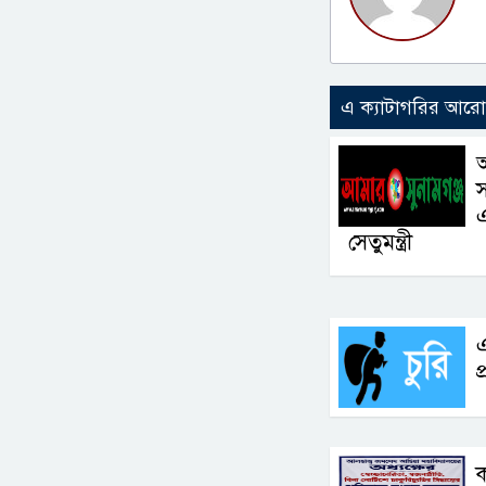
এ ক্যাটাগরির আর
এ
সেতুমন্ত্রী
এ
প
ক