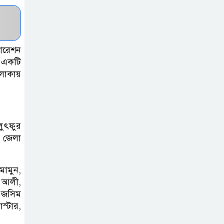
একমাত্র ভরসা –
সেতুমন্ত্রী
হাসপাতাল চালুর
ারেশন
দাবিতে সিলেট–
ল একটি
এলাকায়
সুনামগঞ্জ মহাসড়ক
অবরোধ করে “রোড ব্লক কর্মসূচি “
তাহিরপুরে বজ্রপাতে
লুৎফুর
যুবকের মৃত্যু
ন জেলা
সুনামগঞ্জ জেলা
মামুন,
সিএনজি শ্রমিক
দ আলী,
ঃ জসিম
ইউনিয়নের
্টার,
নির্বাচন,সভাপতি পদে সোহেল ও
আফতাবের হাড্ডাহাড্ডি লড়াই