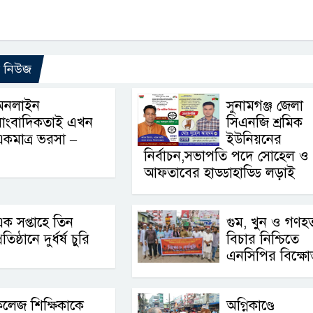
ো নিউজ
অনলাইন
সুনামগঞ্জ জেলা
সাংবাদিকতাই এখন
সিএনজি শ্রমিক
কমাত্র ভরসা –
ইউনিয়নের
নির্বাচন,সভাপতি পদে সোহেল ও
আফতাবের হাড্ডাহাড্ডি লড়াই
ক সপ্তাহে তিন
গুম, খুন ও গণহত
্রতিষ্ঠানে দুর্ধর্ষ চুরি
বিচার নিশ্চিতে
এনসিপির বিক্ষো
লেজ শিক্ষিকাকে
অগ্নিকাণ্ডে