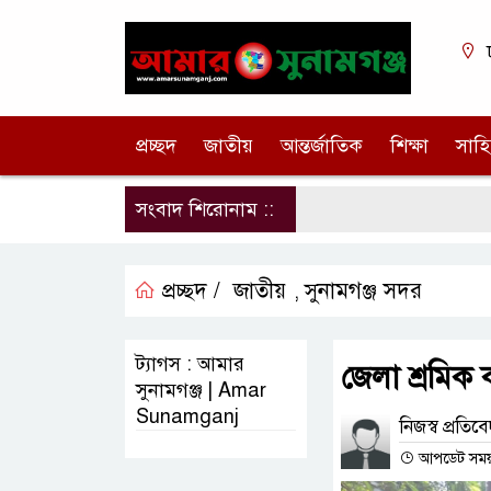
প্রচ্ছদ
জাতীয়
আন্তর্জাতিক
শিক্ষা
সাহি
সংবাদ শিরোনাম ::
প্রচ্ছদ /
জাতীয়
সুনামগঞ্জ সদর
,
ট্যাগস : আমার
জেলা শ্রমিক
সুনামগঞ্জ | Amar
Sunamganj
নিজস্ব প্রতিব
আপডেট সময় :