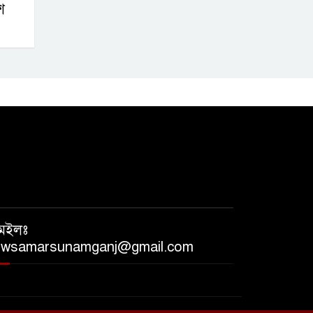
ে
েইলঃ
ewsamarsunamganj@gmail.com