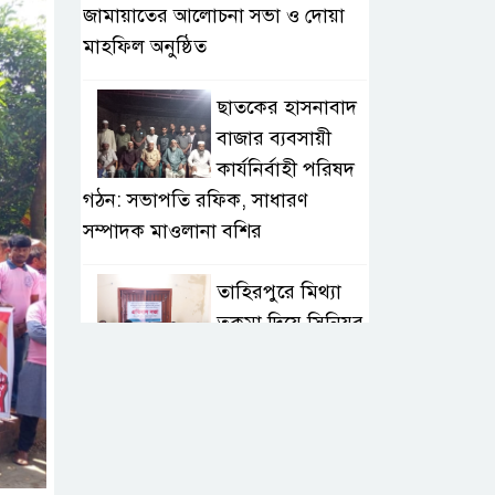
জামায়াতের আলোচনা সভা ও দোয়া
মাহফিল অনুষ্ঠিত
ছাতকের হাসনাবাদ
বাজার ব্যবসায়ী
কার্যনির্বাহী পরিষদ
গঠন: সভাপতি রফিক, সাধারণ
সম্পাদক মাওলানা বশির
তাহিরপুরে মিথ্যা
তকমা দিয়ে সিনিয়র
সাংবাদিক আলম
সাব্বিরকে হেয় করার প্রতিবাদ
অনলাইন
সাংবাদিকতাই এখন