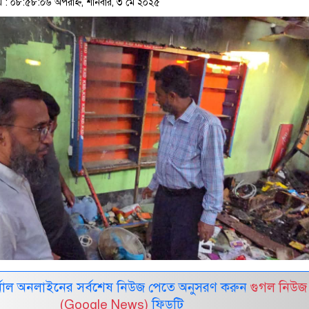
: ০৮:৫৮:০৬ অপরাহ্ন, শনিবার, ৩ মে ২০২৫
নাল অনলাইনের সর্বশেষ নিউজ পেতে অনুসরণ করুন
গুগল নিউজ
(Google News)
ফিডটি