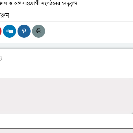
্রদল ও অঙ্গ সহযোগী সংগঠনের নেতৃবৃন্দ।
করুন
য