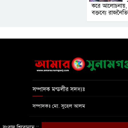
করে আলোচনায়, 
বক্তব্যে রাজনৈতি
সম্পাদক মন্ডলীর সদস্যঃ
সম্পাদকঃ মো. সুহেল আলম
© সর্বস্বত্ব সংরক্ষিত © আমার সুনামগঞ্জ
সংবাদ শিরোনাম ::