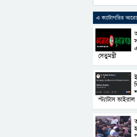
এ ক্যাটাগরির আর
এ
সেতুমন্ত্রী
ই
ল
স্ট্যাটাস ভাইরাল
ত
হ
প