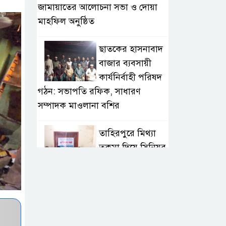
জামায়াতের আলোচনা সভা ও দোয়া
মাহফিল অনুষ্ঠিত
ছাতকের হাসনাবাদ
বাজার ব্যবসায়ী
কার্যনির্বাহী পরিষদ
গঠন: সভাপতি রফিক, সাধারণ
সম্পাদক মাওলানা বশির
তাহিরপুরে মিথ্যা
তকমা দিয়ে সিনিয়র
সাংবাদিক আলম
সাব্বিরকে হেয় করার প্রতিবাদ
অনলাইন
সাংবাদিকতাই এখন