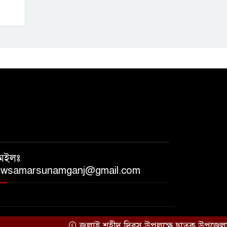
েইলঃ
ewsamarsunamganj@gmail.com
জুলাই শহীদ দিবস উপলক্ষে ছাতক উপজেলা জাম