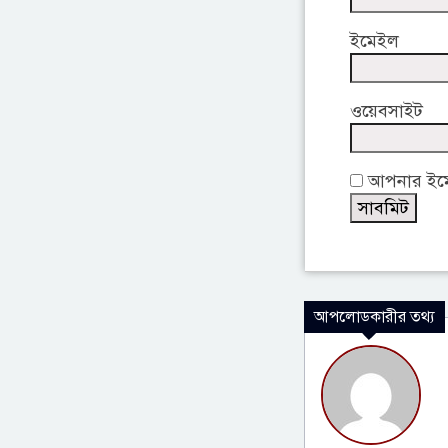
ইমেইল
ওয়েবসাইট
আপনার ইমেই
আপলোডকারীর তথ্য