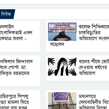
ো নিউজ
অনলাইন
কলেজ শিক্ষিকাক
সাংবাদিকতাই এখন
চাকরিচ্যুতির
কমাত্র ভরসা –
অভিযোগে সংবা
সম্মেলন
নকিলাব জিন্দাবাদ
ধানের শীষে ভোট
িখে পোস্ট: ডা.
দেওয়ায় ধর্ষণের
শফিকুর রহমানের
অভিযোগ
াহিরপুরে শিপলু
মধ্যনগরে
ত্যা মামলা ঘিরে
সেনাবাহিনীর বি
ুরনো রায় নতুন
অভিযানে বিপুল