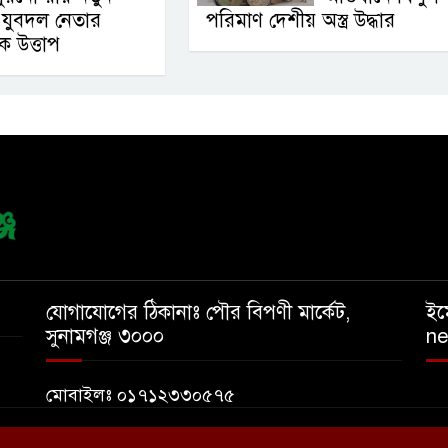
যুবদল নেতার
পরিমাণ দেশীয় অস্ত্র উদ্ধার
ক উত্তাপ
যোগাযোগের ঠিকানাঃ পৌর বিপণী মার্কেট,
ইম
সুনামগঞ্জ ৩০০০
n
মোবাইলঃ ০১৭১২৩৩০৫৭৫