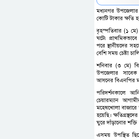
মধ্যনগর উপজেলার ম
কোটি টাকার ক্ষতি 
বৃহস্পতিবার (১ মে
ঘটে৷ প্রাথমিকভাবে জ
পরে স্থানীয়দের সহ
বেশি সময় চেষ্টা চালি
শনিবার (৩ মে) বি
উপজেলার সাবেক চে
আসনের বিএনপির মন
পরিদর্শনকালে আন
চেয়ারম্যান আগামী
মহেষখোলা বাজারে আগু
হয়েছি। ক্ষতিগ্রস্থদ
ঘুরে দাঁড়ানোর শক
এসময় উপস্থিত ছি