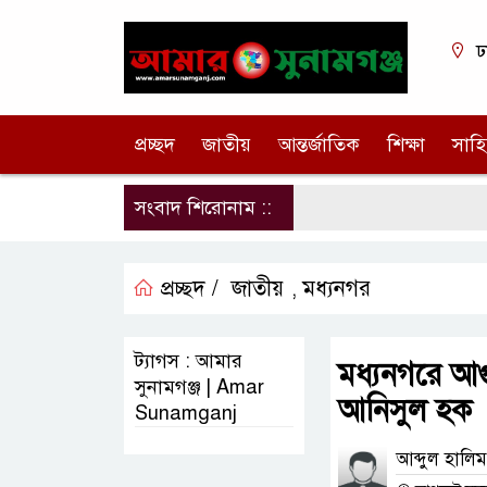
ঢ
প্রচ্ছদ
জাতীয়
আন্তর্জাতিক
শিক্ষা
সাহি
সংবাদ শিরোনাম ::
প্রচ্ছদ /
জাতীয়
মধ্যনগর
,
ট্যাগস : আমার
মধ্যনগরে আগ
সুনামগঞ্জ | Amar
আনিসুল হক
Sunamganj
আব্দুল হালিম