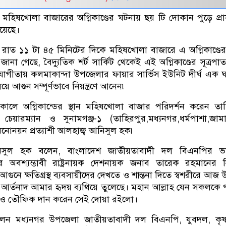
হিষখোলা বাজারের অগ্নিকাণ্ডের ঘটনায় ছয় টি দোকান পুড়ে প্র
হয়েছে।
) রাত ১১ টা ৪৫ মিনিটের দিকে মহিষখোলা বাজারে এ অগ্নিকাণ্ডে
ানা গেছে, বৈদ্যুতিক শর্ট সার্কিট থেকেই এই অগ্নিকাণ্ডের সূত্রপা
যোগীতায় কলমাকান্দা উপজেলার ফায়ার সার্ভিস ইউনিট দীর্ঘ এক ঘ
য়ে আগুন সম্পূর্ণভাবে নিয়ন্ত্রণে আনেন৷
কালে অগ্নিকান্ডের স্থান মহিষখোলা বাজার পরিদর্শন করেন তা
য়ারম্যান ও সুনামগঞ্জ-১ (তাহিরপুর,মধ্যনগর,ধর্মপাশা,জামা
োনয়ন প্রত্যাশী আলহাজ্ব আনিসুল হক৷
িসুল হক বলেন, বাংলাদেশ জাতীয়তাবাদী দল বিএনপির ভারপ্
র অবশ্যম্ভাবী রাষ্ট্রনায়ক দেশনায়ক জনাব তারেক রহমানের নি
নে ক্ষতিগ্রস্থ ব্যবসায়ীদের দেখতে ও শান্তনা দিতে স্বশরীরে আজ উ
ের আর্তনাদ আমার হৃদয় ব্যথিয়ে তুলেছে। মহান আল্লাহ যেন সকলকে প
্তি ও তৌফিক দান করেন সেই দোয়া রইলো।
লেন মধ্যনগর উপজেলা জাতীয়তাবাদী দল বিএনপি, যুবদল, কৃ