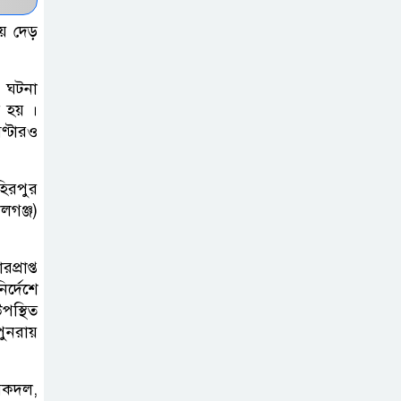
একমাত্র ভরসা –
ায় দেড়
সেতুমন্ত্রী
হাসপাতাল চালুর
র ঘটনা
দাবিতে সিলেট–
ত হয় ।
ণ্টারও
সুনামগঞ্জ মহাসড়ক
অবরোধ করে “রোড ব্লক কর্মসূচি “
হিরপুর
তাহিরপুরে বজ্রপাতে
লগঞ্জ)
যুবকের মৃত্যু
রাপ্ত
র্দেশে
সুনামগঞ্জ জেলা
পস্থিত
সিএনজি শ্রমিক
ুনরায়
ইউনিয়নের
নির্বাচন,সভাপতি পদে সোহেল ও
ষকদল,
আফতাবের হাড্ডাহাড্ডি লড়াই