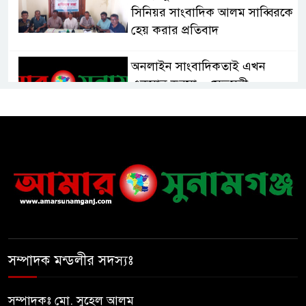
সিনিয়র সাংবাদিক আলম সাব্বিরকে
হেয় করার প্রতিবাদ
অনলাইন সাংবাদিকতাই এখন
একমাত্র ভরসা – সেতুমন্ত্রী
হাসপাতাল চালুর দাবিতে সিলেট–
সুনামগঞ্জ মহাসড়ক অবরোধ করে
“রোড ব্লক কর্মসূচি “
তাহিরপুরে বজ্রপাতে যুবকের মৃত্যু
সম্পাদক মন্ডলীর সদস্যঃ
সুনামগঞ্জ জেলা সিএনজি শ্রমিক
ইউনিয়নের নির্বাচন,সভাপতি পদে
সোহেল ও আফতাবের হাড্ডাহাড্ডি
সম্পাদকঃ মো. সুহেল আলম