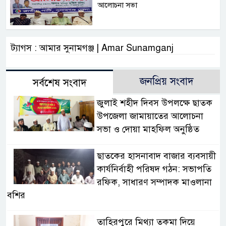
আলোচনা সভা
ট্যাগস : আমার সুনামগঞ্জ | Amar Sunamganj
জনপ্রিয় সংবাদ
সর্বশেষ সংবাদ
জুলাই শহীদ দিবস উপলক্ষে ছাতক
উপজেলা জামায়াতের আলোচনা
সভা ও দোয়া মাহফিল অনুষ্ঠিত
ছাতকের হাসনাবাদ বাজার ব্যবসায়ী
কার্যনির্বাহী পরিষদ গঠন: সভাপতি
রফিক, সাধারণ সম্পাদক মাওলানা
বশির
তাহিরপুরে মিথ্যা তকমা দিয়ে