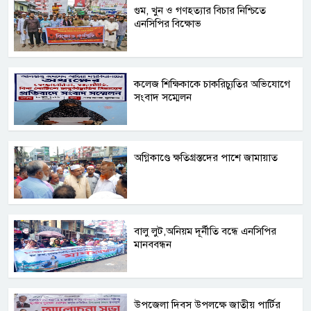
গুম, খুন ও গণহত্যার বিচার নিশ্চিতে
এনসিপির বিক্ষোভ
কলেজ শিক্ষিকাকে চাকরিচ্যুতির অভিযোগে
সংবাদ সম্মেলন
অগ্নিকাণ্ডে ক্ষতিগ্রস্তদের পাশে জামায়াত
বালু লুট,অনিয়ম দূর্নীতি বন্ধে এনসিপির
মানববন্ধন
উপজেলা দিবস উপলক্ষে জাতীয় পার্টির