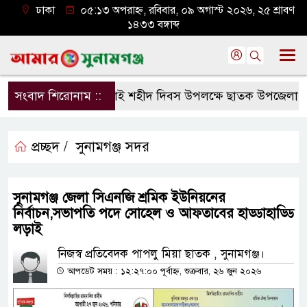
ঢাকা
০৫:১৩ অপরাহ্ন, রবিবার, ০৯ অগাস্ট ২০২৬, ২৫ শ্রাবণ
১৪৩৩ বঙ্গাব্দ
সংবাদ শিরোনাম ::
জুলাই শহীদ দিবস উপলক্ষে ছাতক উপজেলা জামা
প্রচ্ছদ /
সুনামগঞ্জ সদর
সুনামগঞ্জ জেলা সিএনজি শ্রমিক ইউনিয়নের
নির্বাচন,সভাপতি পদে সোহেল ও আফতাবের হাড্ডাহাড্ডি
লড়াই
​নিজস্ব প্রতিবেদক পাপলু মিয়া ছাতক , সুনামগঞ্জ।
আপডেট সময় : ১২:২৭:০০ পূর্বাহ্ন, শুক্রবার, ২৬ জুন ২০২৬