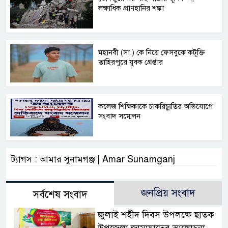
লক্ষাধিক প্রাণহানির শঙ্কা
মহানবী (সা.) কে নিয়ে ফেসবুকে কটূক্তি
তাহিরপুরে যুবক গ্রেপ্তার
কলেজ শিক্ষিকাকে চাকরিচ্যুতির অভিযোগে
সংবাদ সম্মেলন
ট্যাগস : আমার সুনামগঞ্জ | Amar Sunamganj
জনপ্রিয় সংবাদ
সর্বশেষ সংবাদ
জুলাই শহীদ দিবস উপলক্ষে ছাতক