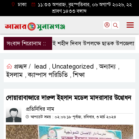
ঢাকা
১১:৩৩ অপরাহ্ন, বৃহস্পতিবার, ০৬ অগাস্ট ২০২৬, ২২
শ্রাবণ ১৪৩৩ বঙ্গাব্দ
সংবাদ শিরোনাম ::
জুলাই শহীদ দিবস উপলক্ষে ছাতক উপজেলা জামায়
প্রচ্ছদ /
lead
Uncategorized
অন্যান্য
,
,
,
ইসলাম
ক্যাম্পাস পরিচিতি
শিক্ষা
,
,
দোয়ারাবাজারে দারুল ইহসান মডেল মাদরাসার উদ্বোধন
প্রতিনিধির নাম
আপডেট সময় : ০২:০৬:১৮ পূর্বাহ্ন, রবিবার, ৩ মার্চ ২০২৪