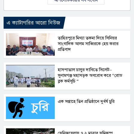
আপলোডকারীর সব সংবাদ
এ ক্যাটাগরির আরো নিউজ
তাহিরপুরে মিথ্যা তকমা দিয়ে সিনিয়র
সাংবাদিক আলম সাব্বিরকে হেয় করার
প্রতিবাদ
হাসপাতাল চালুর দাবিতে সিলেট–
সুনামগঞ্জ মহাসড়ক অবরোধ করে “রোড
ব্লক কর্মসূচি “
এক সপ্তাহে তিন প্রতিষ্ঠানে দুর্ধর্ষ চুরি
ভেনিজুয়েলায় ৭.২ মাত্রার ভূমিকম্প,