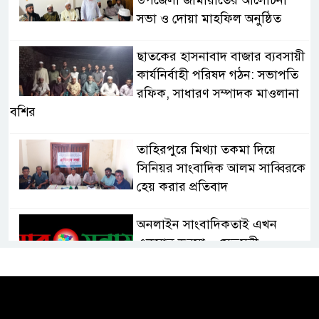
উপজেলা জামায়াতের আলোচনা
সভা ও দোয়া মাহফিল অনুষ্ঠিত
ছাতকের হাসনাবাদ বাজার ব্যবসায়ী
কার্যনির্বাহী পরিষদ গঠন: সভাপতি
রফিক, সাধারণ সম্পাদক মাওলানা
বশির
তাহিরপুরে মিথ্যা তকমা দিয়ে
সিনিয়র সাংবাদিক আলম সাব্বিরকে
হেয় করার প্রতিবাদ
অনলাইন সাংবাদিকতাই এখন
একমাত্র ভরসা – সেতুমন্ত্রী
হাসপাতাল চালুর দাবিতে সিলেট–
সুনামগঞ্জ মহাসড়ক অবরোধ করে