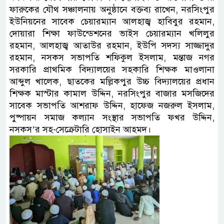
ফারুকের যৌথ সঞ্চালনায় অনুষ্ঠানে বক্তব্য রাখেন, নরসিংপুর
ইউনিয়নের সাবেক চেয়ারম্যান আলহাজ্ব হাবিবুর রহমান,
দোয়ারা শিক্ষা ফাউন্ডেশনের ভাইস চেয়ারম্যান খলিলুর
রহমান, আলহাজ্ব আতাউর রহমান, ইউপি সদস্য সাজ্জাদুর
রহমান, নসকস সভাপতি শফিকুল ইসলাম, মন্তাজ নগর
সরকারি প্রাথমিক বিদ্যালয়ের সহকারি শিক্ষক মাওলানা
আব্দুল খালেক, ছাতকের মল্লিকপুর উচ্চ বিদ্যালয়ের প্রধান
শিক্ষক মাস্টার কামাল উদ্দিন, নরসিংপুর বাজার মসজিদের
সাবেক সভাপতি আশরাফ উদ্দিন, হাফেজ নজরুল ইসলাম,
পুষ্পায়ন সমাজ কল্যান সংস্থার সভাপতি ফখর উদ্দিন,
নসকস’র সহ-সেক্রেটারি হোসাইন আহমদ।