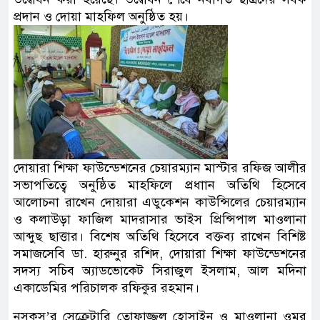
প্রদান ও দোয়া মাহফিল অনুষ্ঠিত হয়।
দোয়ারা শিক্ষা ফাউন্ডেশনের চেয়ারম্যান মাস্টার রফিজ আলীর
সভাপতিত্বে অনুষ্ঠিত মাহফিলে প্রধাান অতিথি হিসেবে
আলোচনা রাখেন দোয়ারা এডুকেশন কাউন্সিলের চেয়ারম্যান
ও কলাউড়া ফাজিল মাদরাসার ভাইস প্রিন্সিপাল মাওলানা
আব্দুছ ছাত্তার। বিশেষ অতিথি হিসেবে বক্তব্য রাখেন বিশিষ্ট
সমাজসেবি ডা. হারুনুর রশিদ, দোয়ারা শিক্ষা ফাউন্ডেশনের
সদস্য সচিব অ্যাডভোকেট সিরাজুল ইসলাম, আল মদিনা
একাডেমির পরিচালক রফিকুর রহমান।
নসকস’র সেক্রেটারি তোফাজ্জল হোসাইন ও মাওলানা ওমর