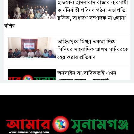
ছাতকের হাসনাবাদ বাজার ব্যবসায়ী
কার্যনির্বাহী পরিষদ গঠন: সভাপতি
রফিক, সাধারণ সম্পাদক মাওলানা
বশির
তাহিরপুরে মিথ্যা তকমা দিয়ে
সিনিয়র সাংবাদিক আলম সাব্বিরকে
হেয় করার প্রতিবাদ
অনলাইন সাংবাদিকতাই এখন
একমাত্র ভরসা – সেতুমন্ত্রী
হাসপাতাল চালুর দাবিতে সিলেট–
সুনামগঞ্জ মহাসড়ক অবরোধ করে
“রোড ব্লক কর্মসূচি “
তাহিরপুরে বজ্রপাতে যুবকের মৃত্যু