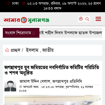
ঢাকা
০২:০৩ অপরাহ্ন, রবিবার, ০৯ অগাস্ট ২০২৬, ২৫ শ্রাবণ
১৪৩৩ বঙ্গাব্দ
সংবাদ শিরোনাম ::
জুলাই শহীদ দিবস উপলক্ষে ছাতক উপজেলা জাম
প্রচ্ছদ /
ইসলাম
জাতীয়
,
জগন্নাথপুর যুব জমিয়তের নবনির্বাচিত কমিটির পরিচিতি
ও শপথ অনুষ্ঠিত
জামাল উদ্দিন বেলাল, জগন্নাথপুর প্রতিনিধি
আপডেট সময় : ০৫:২৩:০৮ অপরাহ্ন, বৃহস্পতিবার, ২১ নভেম্বর
২০২৪