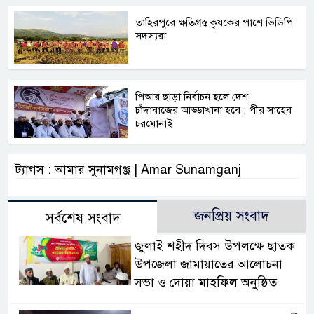
তাহিরপুরে ক্ষতিগ্রস্ত কৃষকের পাশে ভিডিপি
সদস্যরা
পিআর ছাড়া নির্বাচন হলে দেশ
চাঁদাবাজের আড্ডাখানা হবে : পীর সাহেব
চরমোনাই
ট্যাগস : আমার সুনামগঞ্জ | Amar Sunamganj
জনপ্রিয় সংবাদ
সর্বশেষ সংবাদ
জুলাই শহীদ দিবস উপলক্ষে ছাতক
উপজেলা জামায়াতের আলোচনা
সভা ও দোয়া মাহফিল অনুষ্ঠিত