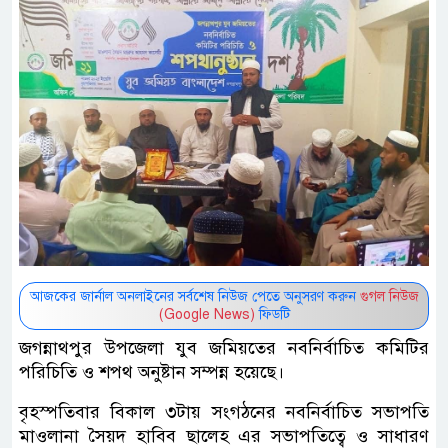
আজকের জার্নাল অনলাইনের সর্বশেষ নিউজ পেতে অনুসরণ করুন
গুগল নিউজ
(Google News)
ফিডটি
জগন্নাথপুর উপজেলা যুব জমিয়তের নবনির্বাচিত কমিটির
পরিচিতি ও শপথ অনুষ্টান সম্পন্ন হয়েছে।
বৃহস্পতিবার বিকাল ৩টায় সংগঠনের নবনির্বাচিত সভাপতি
মাওলানা সৈয়দ হাবিব ছালেহ এর সভাপতিত্বে ও সাধারণ