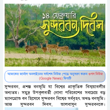
আজকের জার্নাল অনলাইনের সর্বশেষ নিউজ পেতে অনুসরণ করুন
গুগল নিউজ
(Google News)
ফিডটি
সুন্দরবন, প্রশস্ত বনভূমি যা বিশ্বের প্রাকৃতিক বিস্ময়াবলীর
অন্যতম। সমুদ্র উপকূলবর্তী নোনা পরিবেশের সবচেয়ে বড়
ম্যানগ্রোভ বন হিসেবে সুন্দরবন বিশ্বের সর্ববৃহৎ অখণ্ড বনভূমি।
আজ সুন্দরবন দিবস, ভালবাসুন সুন্দরবনকে।