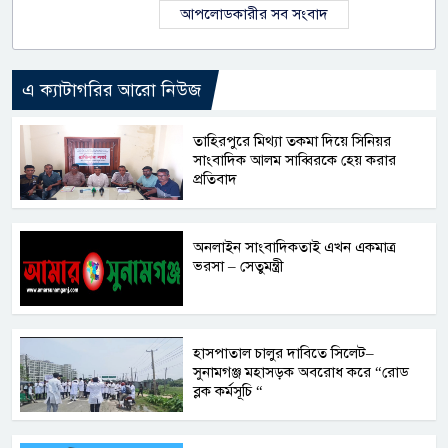
আপলোডকারীর সব সংবাদ
এ ক্যাটাগরির আরো নিউজ
তাহিরপুরে মিথ্যা তকমা দিয়ে সিনিয়র
সাংবাদিক আলম সাব্বিরকে হেয় করার
প্রতিবাদ
অনলাইন সাংবাদিকতাই এখন একমাত্র
ভরসা – সেতুমন্ত্রী
হাসপাতাল চালুর দাবিতে সিলেট–
সুনামগঞ্জ মহাসড়ক অবরোধ করে “রোড
ব্লক কর্মসূচি “