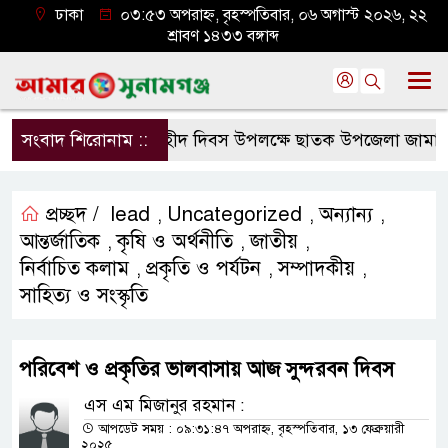
ঢাকা
০৩:৫৩ অপরাহ্ন, বৃহস্পতিবার, ০৬ অগাস্ট ২০২৬, ২২
শ্রাবণ ১৪৩৩ বঙ্গাব্দ
সংবাদ শিরোনাম ::
জুলাই শহীদ দিবস উপলক্ষে ছাতক উপজেলা জামায়াতের 
প্রচ্ছদ /
lead
Uncategorized
অন্যান্য
,
,
,
আন্তর্জাতিক
কৃষি ও অর্থনীতি
জাতীয়
,
,
,
নির্বাচিত কলাম
প্রকৃতি ও পর্যটন
সম্পাদকীয়
,
,
,
সাহিত্য ও সংস্কৃতি
পরিবেশ ও প্রকৃতির ভালবাসায় আজ সুন্দরবন দিবস
এস এম মিজানুর রহমান :
আপডেট সময় : ০৯:৩১:৪৭ অপরাহ্ন, বৃহস্পতিবার, ১৩ ফেব্রুয়ারী
২০২৫