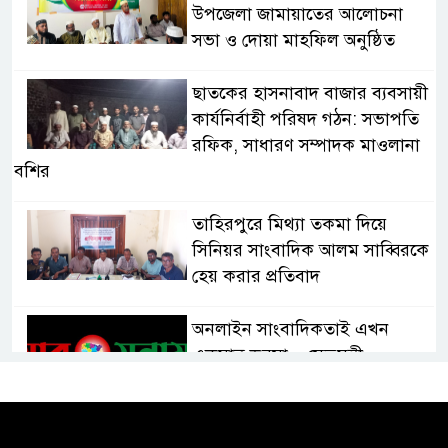
উপজেলা জামায়াতের আলোচনা
সভা ও দোয়া মাহফিল অনুষ্ঠিত
ছাতকের হাসনাবাদ বাজার ব্যবসায়ী
কার্যনির্বাহী পরিষদ গঠন: সভাপতি
রফিক, সাধারণ সম্পাদক মাওলানা
বশির
তাহিরপুরে মিথ্যা তকমা দিয়ে
সিনিয়র সাংবাদিক আলম সাব্বিরকে
হেয় করার প্রতিবাদ
অনলাইন সাংবাদিকতাই এখন
একমাত্র ভরসা – সেতুমন্ত্রী
হাসপাতাল চালুর দাবিতে সিলেট–
সুনামগঞ্জ মহাসড়ক অবরোধ করে