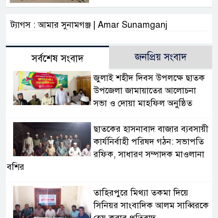
ট্যাগস : আমার সুনামগঞ্জ | Amar Sunamganj
জনপ্রিয় সংবাদ
সর্বশেষ সংবাদ
জুলাই শহীদ দিবস উপলক্ষে ছাতক
উপজেলা জামায়াতের আলোচনা
সভা ও দোয়া মাহফিল অনুষ্ঠিত
ছাতকের হাসনাবাদ বাজার ব্যবসায়ী
কার্যনির্বাহী পরিষদ গঠন: সভাপতি
রফিক, সাধারণ সম্পাদক মাওলানা
বশির
তাহিরপুরে মিথ্যা তকমা দিয়ে
সিনিয়র সাংবাদিক আলম সাব্বিরকে
হেয় করার প্রতিবাদ