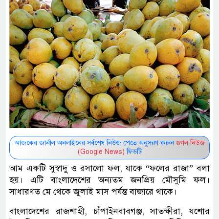
আজকের জার্নাল অনলাইনের সর্বশেষ নিউজ পেতে অনুসরণ করুন
গুগল নিউজ
(Google News)
ফিডটি
আম একটি সুস্বাদু ও রসালো ফল, যাকে “ফলের রাজা” বলা
হয়। এটি বাংলাদেশের অন্যতম জনপ্রিয় মৌসুমি ফল।
সাধারণত মে থেকে জুলাই মাস পর্যন্ত বাজারে থাকে।
বাংলাদেশের রাজশাহী, চাঁপাইনবাবগঞ্জ, সাতক্ষীরা, যশোর