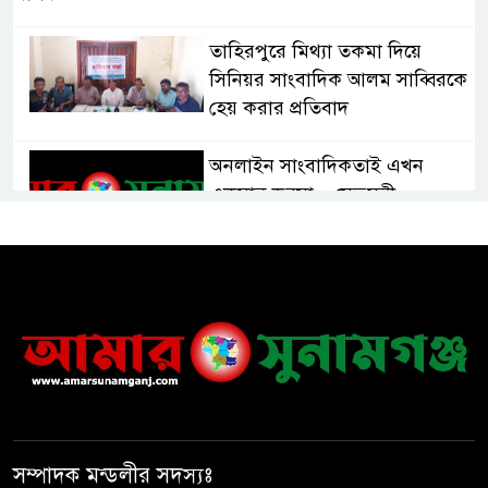
তাহিরপুরে মিথ্যা তকমা দিয়ে
সিনিয়র সাংবাদিক আলম সাব্বিরকে
হেয় করার প্রতিবাদ
অনলাইন সাংবাদিকতাই এখন
একমাত্র ভরসা – সেতুমন্ত্রী
হাসপাতাল চালুর দাবিতে সিলেট–
সুনামগঞ্জ মহাসড়ক অবরোধ করে
“রোড ব্লক কর্মসূচি “
তাহিরপুরে বজ্রপাতে যুবকের মৃত্যু
সম্পাদক মন্ডলীর সদস্যঃ
সুনামগঞ্জ জেলা সিএনজি শ্রমিক