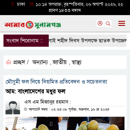
ঢাকা
১০:১৪ অপরাহ্ন, বৃহস্পতিবার, ০৬ অগাস্ট ২০২৬, ২২
শ্রাবণ ১৪৩৩ বঙ্গাব্দ
সংবাদ শিরোনাম ::
জুলাই শহীদ দিবস উপলক্ষে ছাতক উপজেলা জাম
প্রচ্ছদ /
অন্যান্য
জাতীয়
স্বাস্থ্য
,
,
মৌসুমী ফল নিয়ে নিয়মিত প্রতিবেদন ও সচেতনতা
আম: বাংলাদেশের মধুর ফল
এস এম মিজানুর রহমান :
আপডেট সময় : ০২:২৪:০৮ পূর্বাহ্ন, শুক্রবার, ১৬ মে ২০২৫