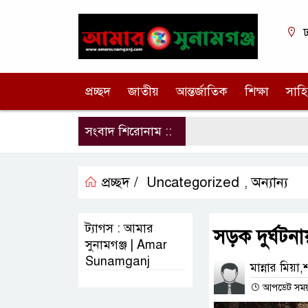
ঢ
প্রচ্ছদ
জাতীয়
আন্তর্জাতিক
শিক্ষা
সাহি
সংবাদ শিরোনাম ::
প্রচ্ছদ /
Uncategorized
অন্যান্য
,
ট্যাগস : আমার
সড়ক দুর্ঘটনা
সুনামগঞ্জ | Amar
Sunamganj
মান্নার মিয়া,শা
আপডেট সময় :