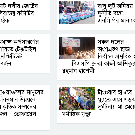
আট দলীয় জোটের
বালু লুট,অনিয়ম
লিয়াজো কমিটির
দূর্নীতি বন্ধে
বৈঠক
এনসিপির মানববন
ধ্যক্ষ অপসারণের
সকল দলের
াবিতে টেক্সটাইল
অংশগ্রহণ ছাড়া
নস্টিটিউট
নির্বাচন প্রশ্নবিদ্ধ
 বর্জন
— বিএসপি নেতা কাজী আশিকু
রহমান হাশেমী
াওরাঞ্চলের মানুষের
টাংগুয়ার হাওরে
ীবনমান উন্নয়নে
ঘুরতে এসে সড়
্রাকৃতিক সম্পদের
দুর্ঘটনায় মা-মেয়
্রয়োজন – তোফায়েল
মর্মান্তিক মৃত্যু