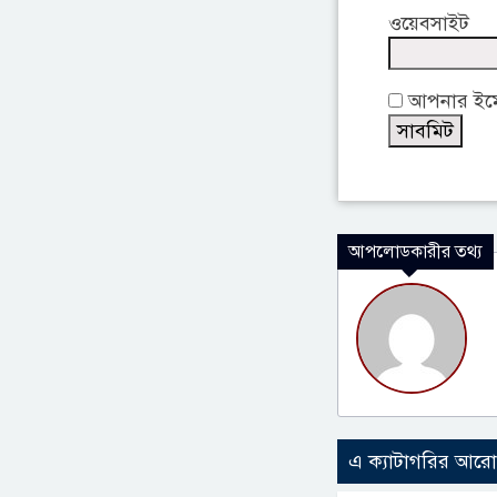
ওয়েবসাইট
আপনার ইমেই
আপলোডকারীর তথ্য
এ ক্যাটাগরির আর