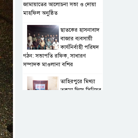
জামায়াতের আলোচনা সভা ও দোয়া
মাহফিল অনুষ্ঠিত
ছাতকের হাসনাবাদ
বাজার ব্যবসায়ী
কার্যনির্বাহী পরিষদ
গঠন: সভাপতি রফিক, সাধারণ
সম্পাদক মাওলানা বশির
তাহিরপুরে মিথ্যা
তকমা দিয়ে সিনিয়র
সাংবাদিক আলম
সাব্বিরকে হেয় করার প্রতিবাদ
অনলাইন
সাংবাদিকতাই এখন