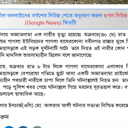
নাল অনলাইনের সর্বশেষ নিউজ পেতে অনুসরণ করুন
গুগল নিউজ
(Google News)
ফিডটি
র্ঘটনায় অজ্ঞাতনামা এক নারীর মৃত্যু হয়েছে৷ শুক্রবার(৩০ মে) রাত
চিম পাগলা ইউনিয়নের পাগলা বাঘেরকোনা নবীনগর রাস্তার মুখে 
ক মহাসড়কে এই সড়ক দুর্ঘটনাটি ঘটে৷ তবে নিহত ওই নারীর কোন
নি মানসিক ভারসাম্যহীন ছিলেন বলে জানাগেছে৷
া যায়, শুক্রবার রাত ৮ টার দিকে পাগলা বাঘেরকোনা এলাকার 
ক মহাসড়কে বেপরোয়া গতিতে ছুটে আসা একটি অজ্ঞাতনামা প্রাইভ
যহীন পথচারী নারীকে চাপা দিলে তিনি ঘটনাস্থলেই নিহত হন৷ ত
পড়ে পুলিশ খবর পেয়ে ঘটনাস্থলে গিয়ে মরদেহ সুরতহাল করে। বর
যানচলাচল স্বাভাবিক আছে।
অফিসার ইনচার্জ(ওসি) মো. আকরাম আলী ঘটনার সত্যতা নিশ্চিত করেছ
করুন