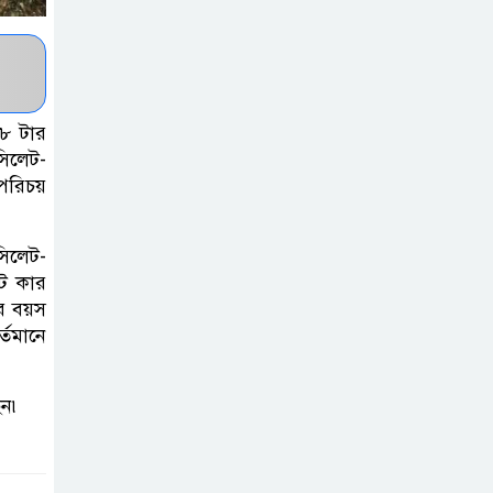
একমাত্র ভরসা –
সেতুমন্ত্রী
হাসপাতাল চালুর
 ৮ টার
দাবিতে সিলেট–
সিলেট-
সুনামগঞ্জ মহাসড়ক
 পরিচয়
অবরোধ করে “রোড ব্লক কর্মসূচি “
সিলেট-
তাহিরপুরে বজ্রপাতে
েট কার
যুবকের মৃত্যু
ার বয়স
্তমানে
সুনামগঞ্জ জেলা
সিএনজি শ্রমিক
েন৷
ইউনিয়নের
নির্বাচন,সভাপতি পদে সোহেল ও
আফতাবের হাড্ডাহাড্ডি লড়াই