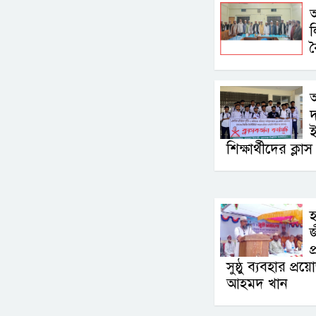
অ
দ
ই
শিক্ষার্থীদের ক্লাস
হ
জ
প
সুষ্ঠু ব্যবহার প
আহমদ খান