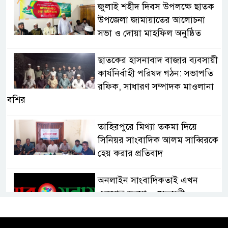
জুলাই শহীদ দিবস উপলক্ষে ছাতক
উপজেলা জামায়াতের আলোচনা
সভা ও দোয়া মাহফিল অনুষ্ঠিত
ছাতকের হাসনাবাদ বাজার ব্যবসায়ী
কার্যনির্বাহী পরিষদ গঠন: সভাপতি
রফিক, সাধারণ সম্পাদক মাওলানা
বশির
তাহিরপুরে মিথ্যা তকমা দিয়ে
সিনিয়র সাংবাদিক আলম সাব্বিরকে
হেয় করার প্রতিবাদ
অনলাইন সাংবাদিকতাই এখন
একমাত্র ভরসা – সেতুমন্ত্রী
হাসপাতাল চালুর দাবিতে সিলেট–