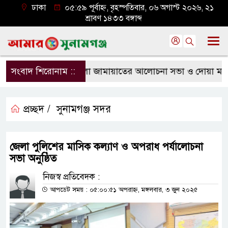
ঢাকা
০৫:৫৯ পূর্বাহ্ন, বৃহস্পতিবার, ০৬ অগাস্ট ২০২৬, ২১
শ্রাবণ ১৪৩৩ বঙ্গাব্দ
পলক্ষে ছাতক উপজেলা জামায়াতের আলোচনা সভা ও দোয়া মাহফিল 
সংবাদ শিরোনাম ::
প্রচ্ছদ /
সুনামগঞ্জ সদর
জেলা পুলিশের মাসিক কল্যাণ ও অপরাধ পর্যালোচনা
সভা অনুষ্ঠিত
নিজস্ব প্রতিবেদক :
আপডেট সময় : ০৫:০০:৫১ অপরাহ্ন, মঙ্গলবার, ৩ জুন ২০২৫