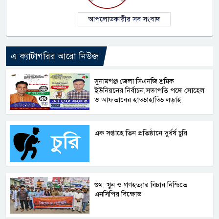
আপলোডকারীর সব সংবাদ
এ ক্যাটাগরির আরো নিউজ
সুনামগঞ্জ জেলা সিএনজি শ্রমিক
ইউনিয়নের নির্বাচন,সভাপতি পদে সোহেল
ও আফতাবের হাড্ডাহাড্ডি লড়াই
এক সপ্তাহে তিন প্রতিষ্ঠানে দুর্ধর্ষ চুরি
গুম, খুন ও গণহত্যার বিচার নিশ্চিতে
এনসিপির বিক্ষোভ