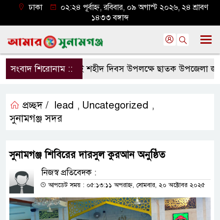
ঢাকা
০২:২৪ পূর্বাহ্ন, রবিবার, ০৯ অগাস্ট ২০২৬, ২৪ শ্রাবণ
১৪৩৩ বঙ্গাব্দ
সংবাদ শিরোনাম ::
জুলাই শহীদ দিবস উপলক্ষে ছাতক উপজেলা জামা
প্রচ্ছদ /
lead
Uncategorized
,
,
সুনামগঞ্জ সদর
সুনামগঞ্জ শিবিরের দারসুল কুরআন অনুষ্ঠিত
নিজস্ব প্রতিবেদক :
আপডেট সময় : ০৫:১৩:১১ অপরাহ্ন, সোমবার, ২০ অক্টোবর ২০২৫