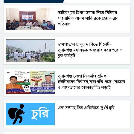
তাহিরপুরে মিথ্যা তকমা দিয়ে সিনিয়র
সাংবাদিক আলম সাব্বিরকে হেয় করার
প্রতিবাদ
হাসপাতাল চালুর দাবিতে সিলেট–
সুনামগঞ্জ মহাসড়ক অবরোধ করে “রোড
ব্লক কর্মসূচি “
সুনামগঞ্জ জেলা সিএনজি শ্রমিক
ইউনিয়নের নির্বাচন,সভাপতি পদে সোহেল
ও আফতাবের হাড্ডাহাড্ডি লড়াই
এক সপ্তাহে তিন প্রতিষ্ঠানে দুর্ধর্ষ চুরি