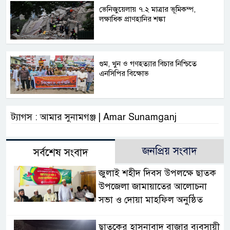
ভেনিজুয়েলায় ৭.২ মাত্রার ভূমিকম্প,
লক্ষাধিক প্রাণহানির শঙ্কা
গুম, খুন ও গণহত্যার বিচার নিশ্চিতে
এনসিপির বিক্ষোভ
ট্যাগস : আমার সুনামগঞ্জ | Amar Sunamganj
জনপ্রিয় সংবাদ
সর্বশেষ সংবাদ
জুলাই শহীদ দিবস উপলক্ষে ছাতক
উপজেলা জামায়াতের আলোচনা
সভা ও দোয়া মাহফিল অনুষ্ঠিত
ছাতকের হাসনাবাদ বাজার ব্যবসায়ী