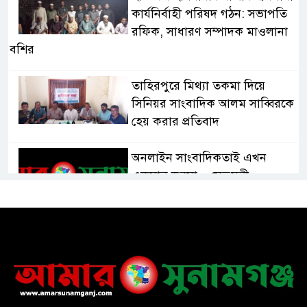
কার্যনির্বাহী পরিষদ গঠন: সভাপতি
রফিক, সাধারণ সম্পাদক মাওলানা
বশির
তাহিরপুরে মিথ্যা তকমা দিয়ে
সিনিয়র সাংবাদিক আলম সাব্বিরকে
হেয় করার প্রতিবাদ
অনলাইন সাংবাদিকতাই এখন
একমাত্র ভরসা – সেতুমন্ত্রী
হাসপাতাল চালুর দাবিতে সিলেট–
সুনামগঞ্জ মহাসড়ক অবরোধ করে
“রোড ব্লক কর্মসূচি “
তাহিরপুরে বজ্রপাতে যুবকের মৃত্যু