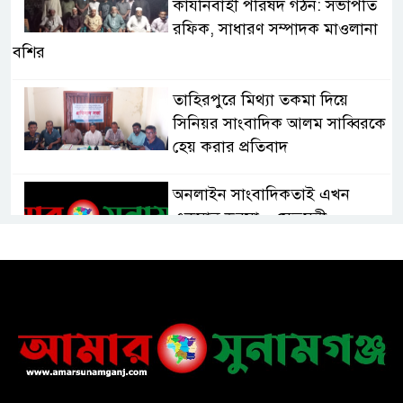
কার্যনির্বাহী পরিষদ গঠন: সভাপতি
রফিক, সাধারণ সম্পাদক মাওলানা
বশির
তাহিরপুরে মিথ্যা তকমা দিয়ে
সিনিয়র সাংবাদিক আলম সাব্বিরকে
হেয় করার প্রতিবাদ
অনলাইন সাংবাদিকতাই এখন
একমাত্র ভরসা – সেতুমন্ত্রী
হাসপাতাল চালুর দাবিতে সিলেট–
সুনামগঞ্জ মহাসড়ক অবরোধ করে
“রোড ব্লক কর্মসূচি “
তাহিরপুরে বজ্রপাতে যুবকের মৃত্যু