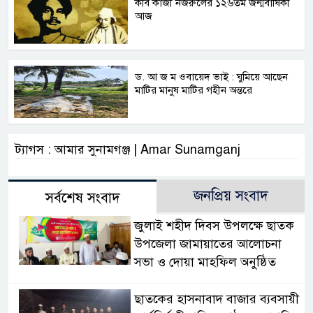
কবি কাজী নজরুলের ১২৬তম জন্মবার্ষিকী
আজ
ড. আ জ ম ওবায়েদ ভাই : ঘুমিয়ে আছেন
মাটির মানুষ মাটির গহীন অন্তরে
ট্যাগস : আমার সুনামগঞ্জ | Amar Sunamganj
জনপ্রিয় সংবাদ
সর্বশেষ সংবাদ
জুলাই শহীদ দিবস উপলক্ষে ছাতক
উপজেলা জামায়াতের আলোচনা
সভা ও দোয়া মাহফিল অনুষ্ঠিত
ছাতকের হাসনাবাদ বাজার ব্যবসায়ী