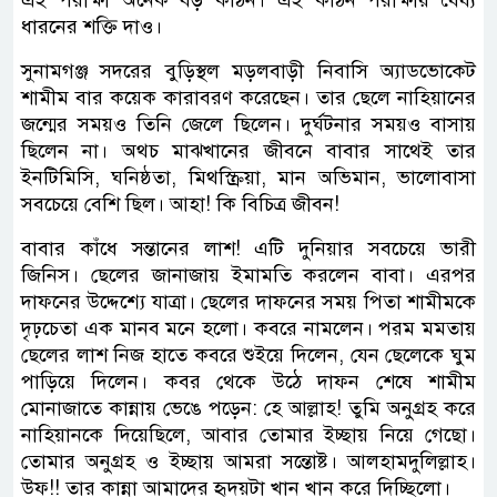
ধারনের শক্তি দাও।
সুনামগঞ্জ সদরের বুড়িস্থল মড়লবাড়ী নিবাসি অ্যাডভোকেট
শামীম বার কয়েক কারাবরণ করেছেন। তার ছেলে নাহিয়ানের
জন্মের সময়ও তিনি জেলে ছিলেন। দুর্ঘটনার সময়ও বাসায়
ছিলেন না। অথচ মাঝখানের জীবনে বাবার সাথেই তার
ইনটিমিসি, ঘনিষ্ঠতা, মিথস্ক্রিয়া, মান অভিমান, ভালোবাসা
সবচেয়ে বেশি ছিল। আহা! কি বিচিত্র জীবন!
বাবার কাঁধে সন্তানের লাশ! এটি দুনিয়ার সবচেয়ে ভারী
জিনিস। ছেলের জানাজায় ইমামতি করলেন বাবা। এরপর
দাফনের উদ্দেশ্যে যাত্রা। ছেলের দাফনের সময় পিতা শামীমকে
দৃঢ়চেতা এক মানব মনে হলো। কবরে নামলেন। পরম মমতায়
ছেলের লাশ নিজ হাতে কবরে শুইয়ে দিলেন, যেন ছেলেকে ঘুম
পাড়িয়ে দিলেন। কবর থেকে উঠে দাফন শেষে শামীম
মোনাজাতে কান্নায় ভেঙে পড়েন: হে আল্লাহ! তুমি অনুগ্রহ করে
নাহিয়ানকে দিয়েছিলে, আবার তোমার ইচ্ছায় নিয়ে গেছো।
তোমার অনুগ্রহ ও ইচ্ছায় আমরা সন্তোষ্ট। আলহামদুলিল্লাহ।
উফ!! তার কান্না আমাদের হৃদয়টা খান খান করে দিচ্ছিলো।