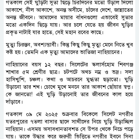
গতকাল সেই ঘুড়িটা সুতা ছিড়ে চিরদিনের মতো উড়াল দিলো
আকাশে, নীল আকাশে, অনন্ত অসীমে, চাঁদের দেশে, জান্নাতের
অনন্ত জীবনে। আমাদের মায়ার বাঁধনগুলো এভাবেই সুতার
মতো একদিন ছিড়ে যায়। আর চলে যেতে হয় জীবন ঘুড়ির
প্রকৃত নাটাই যার হাতে, সেই মহান রবের কাছে।
মুত্যু চিরন্তন, অবশ্যম্ভাবী। কিন্তু কিছু কিছু মৃত্যু মেনে নিতে খুব
কষ্ট হয়। তেমনি এক মৃত্যু আমাদের ভাতিজা নাহিয়ানের।
নাহিয়ানের বয়স ১২ বছর। সিলেটের স্কলার্সহোম শিবগঞ্জ
শাখার ৫ম শ্রেণীর ছাত্র। চটপটে অথচ নম্র ও ভদ্র। সদা
হাসিখুশি, চঞ্চল। কথা ও আচরনে মুগ্ধতা ছড়াতো। ঘুড়ি
উড়ানো তার শখ। চোখে মুখে মননে তার আকাশ ছোঁয়ার স্বপ্ন।
কে জানতো! এই ঘুড়ি উড়ানোই তার জীবনের কাল হয়ে
দাঁড়াবে।
গতকাল ০৯ মে ২০২৫ শুক্রবার বিকেলে সিলেট নগরীর
যতরপুরের ৭তলা বাসার ছাদে সাথীদের নিয়ে ঘুড়ি উড়াচ্ছিল
নাহিয়ান। এসময় অসাবধানতাবশত সে উপর থেকে নিচে পড়ে
যায়। তাকে উদ্ধার করে জরুরী ভিত্তিতে নগরীর ইবনে সিনা