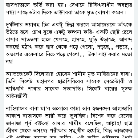
হাসপাতালে ভর্তি করা হয়। সেখানে চিকিৎসাধীন অবস্থায়
সন্ধ্যা সাড়ে ৬টার দিকে ডাক্তাররা তাকে মৃত ঘোষণা করেন।
দুর্ঘটনার ভয়াবহ চিত্র একটু চিন্তা করলে আমাদেরকে আঁৎকে
উঠতে হবে! চোখ বুঝে একটু কল্পনা করি- একটি ছোট্ট ছেলে
বাসার সাততলা ছাদে খেলছে, হাসছে, ঘুড়ি উড়াচ্ছে, আনন্দ
করছে! হঠাৎ করে ছাদ থেকে পড়ে গেলো, পড়ছে,,, পড়ছে,,,
অতঃপর একেবারে নিচে পড়ে গেলো,,,, উফ! সহ্য করার মতো
নয়!
অ্যাডভোকেট দিলোয়ার হোসেন শামীম মৃত নাহিয়ানের বাবা।
তিনি সিলেট মহানগর ছাত্রশিবিরের সাবেক সেক্রেটারী ও
শাবিপ্রবি শাখার সাবেক সভাপতি। সিলেট বারের সুদক্ষ
আইনজীবী।
নাহিয়ানের বাবা মা’র অঝোরে কান্না আর স্বজনদের আহাজারি
আকাশ বাতাসকে ভারী করে তুলছিল। বিশেষ করে ছেলের
জানাজা পূর্ব বক্তব্যে আমার শামীম বলেছিল, আল্লাহ! ছাত্র
জীবন থেকে অসংখ্য পরীক্ষার সম্মুখীন হয়েছি, কিন্তু আজকের
এই পরীক্ষা অনেক বড় কঠিন। এই কঠিন পরীক্ষায় ধৈর্য্য