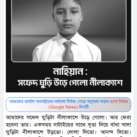
আজকের জার্নাল অনলাইনের সর্বশেষ নিউজ পেতে অনুসরণ করুন
গুগল নিউজ
(Google News)
ফিডটি
আমাদের সফেদ ঘুড়িটা নীলাকাশে উড়ে গেলো। আর ফেরা
হবেনা তার। একসময় নাটাইয়ের সাথে সুতা দিয়ে বাঁধা সাদা
ঘুড়িটা নীলাকাশে উড়তো। দোলা দিতো। আনন্দ দিতো।