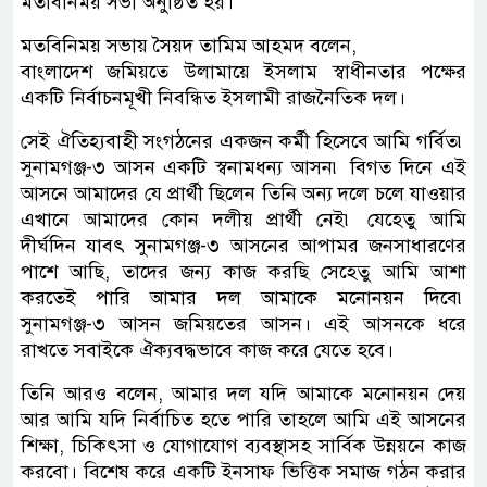
মতবিনিময় সভা অনুষ্ঠিত হয়।
মতবিনিময় সভায় সৈয়দ তামিম আহমদ বলেন,
বাংলাদেশ জমিয়তে উলামায়ে ইসলাম স্বাধীনতার পক্ষের
একটি নির্বাচনমূখী নিবন্ধিত ইসলামী রাজনৈতিক দল।
সেই ঐতিহ্যবাহী সংগঠনের একজন কর্মী হিসেবে আমি গর্বিত৷
সুনামগঞ্জ-৩ আসন একটি স্বনামধন্য আসন৷ বিগত দিনে এই
আসনে আমাদের যে প্রার্থী ছিলেন তিনি অন্য দলে চলে যাওয়ার
এখানে আমাদের কোন দলীয় প্রার্থী নেই৷ যেহেতু আমি
দীর্ঘদিন যাবৎ সুনামগঞ্জ-৩ আসনের আপামর জনসাধারণের
পাশে আছি, তাদের জন্য কাজ করছি সেহেতু আমি আশা
করতেই পারি আমার দল আমাকে মনোনয়ন দিবে৷
সুনামগঞ্জ-৩ আসন জমিয়তের আসন। এই আসনকে ধরে
রাখতে সবাইকে ঐক্যবদ্ধভাবে কাজ করে যেতে হবে।
তিনি আরও বলেন, আমার দল যদি আমাকে মনোনয়ন দেয়
আর আমি যদি নির্বাচিত হতে পারি তাহলে আমি এই আসনের
শিক্ষা, চিকিৎসা ও যোগাযোগ ব্যবস্থাসহ সার্বিক উন্নয়নে কাজ
করবো। বিশেষ করে একটি ইনসাফ ভিত্তিক সমাজ গঠন করার