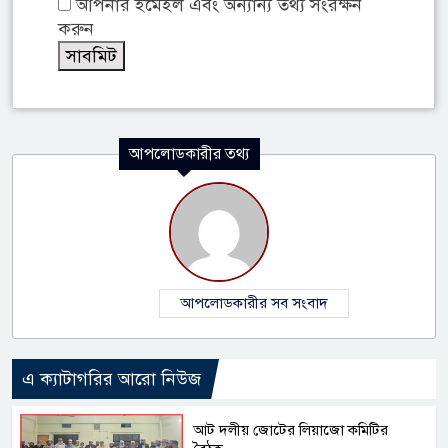
আপনার ইমেইল এবং অন্যান্য তথ্য সংরক্ষন
করুন
আপলোডকারীর তথ্য
আপলোডকারীর সব সংবাদ
এ ক্যাটাগরির আরো নিউজ
আট দলীয় জোটের লিয়াজো কমিটির