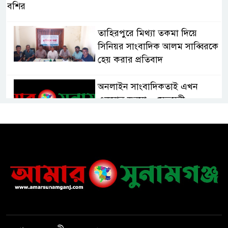
বশির
তাহিরপুরে মিথ্যা তকমা দিয়ে
সিনিয়র সাংবাদিক আলম সাব্বিরকে
হেয় করার প্রতিবাদ
অনলাইন সাংবাদিকতাই এখন
একমাত্র ভরসা – সেতুমন্ত্রী
হাসপাতাল চালুর দাবিতে সিলেট–
সুনামগঞ্জ মহাসড়ক অবরোধ করে
“রোড ব্লক কর্মসূচি “
তাহিরপুরে বজ্রপাতে যুবকের মৃত্যু