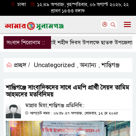
ঢাকা
১২:৪৯ অপরাহ্ন, বৃহস্পতিবার, ০৬ অগাস্ট ২০২৬, ২২
শ্রাবণ ১৪৩৩ বঙ্গাব্দ
সংবাদ শিরোনাম ::
জুলাই শহীদ দিবস উপলক্ষে ছাতক উপজেলা জামা
প্রচ্ছদ /
Uncategorized
অন্যান্য
শান্তিগঞ্জ
,
,
শান্তিগঞ্জে সাংবাদিকদের সাথে এমপি প্রার্থী সৈয়দ তামিম
আহমদের মতবিনিময়
মান্নার মিয়া,শান্তিগঞ্জ প্রতিনিধি::
আপডেট সময় : ০৬:৫৮:২৭ অপরাহ্ন, সোমবার, ১২ মে ২০২৫