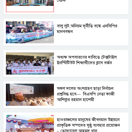
বৈঠক
বালু লুট,অনিয়ম দূর্নীতি বন্ধে এনসিপির
মানববন্ধন
অধ্যক্ষ অপসারণের দাবিতে টেক্সটাইল
ইনস্টিটিউট শিক্ষার্থীদের ক্লাস বর্জন
সকল দলের অংশগ্রহণ ছাড়া নির্বাচন
প্রশ্নবিদ্ধ হবে— বিএসপি নেতা কাজী
আশিকুর রহমান হাশেমী
হাওরাঞ্চলের মানুষের জীবনমান উন্নয়নে
প্রাকৃতিক সম্পদের সুষ্ঠু ব্যবহার প্রয়োজন
– তোফায়েল আহমদ খান