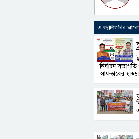
এ ক্যাটাগরির আর
স
স
নির্বাচন,সভাপত
আফতাবের হাড্ডা
গ
ব
এ