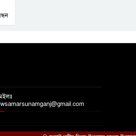
্ধন
েইলঃ
ewsamarsunamganj@gmail.com