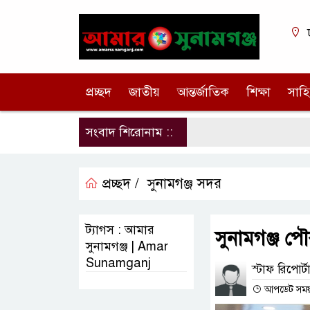
প্রচ্ছদ
জাতীয়
আন্তর্জাতিক
শিক্ষা
সাহি
সংবাদ শিরোনাম ::
প্রচ্ছদ /
সুনামগঞ্জ সদর
ট্যাগস : আমার
সুনামগঞ্জ প
সুনামগঞ্জ | Amar
Sunamganj
স্টাফ রিপোর্টা
আপডেট সময় :