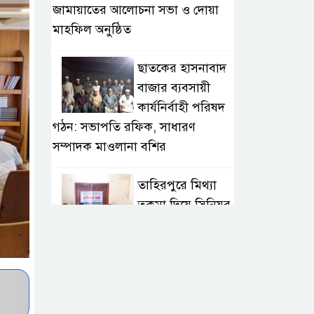
জামায়াতের আলোচনা সভা ও দোয়া
মাহফিল অনুষ্ঠিত
ছাতকের হাসনাবাদ
বাজার ব্যবসায়ী
কার্যনির্বাহী পরিষদ
গঠন: সভাপতি রফিক, সাধারণ
সম্পাদক মাওলানা বশির
তাহিরপুরে মিথ্যা
তকমা দিয়ে সিনিয়র
সাংবাদিক আলম
সাব্বিরকে হেয় করার প্রতিবাদ
অনলাইন
সাংবাদিকতাই এখন