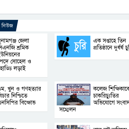
ো নিউজ
ুনামগঞ্জ জেলা
এক সপ্তাহে তিন
িএনজি শ্রমিক
প্রতিষ্ঠানে দুর্ধর্ষ চ
ইউনিয়নের
ি পদে সোহেল ও
হাড্ডি লড়াই
ুম, খুন ও গণহত্যার
কলেজ শিক্ষিকাক
িচার নিশ্চিতে
চাকরিচ্যুতির
নসিপির বিক্ষোভ
অভিযোগে সংবা
সম্মেলন