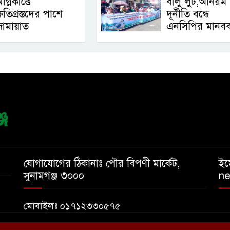
গ্নিকাণ্ডে
বালু লুট,অনিয়ম
্ষতিগ্রস্তদের পাশে
দূর্নীতি বন্ধে
জামায়াত
এনসিপির মানববন
যোগাযোগের ঠিকানাঃ পৌর বিপণী মার্কেট,
ইম
সুনামগঞ্জ ৩০০০
n
মোবাইলঃ ০১৭১২৩৩০৫৭৫