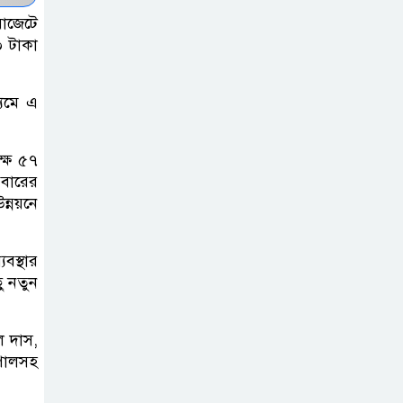
একমাত্র ভরসা –
াজেটে
সেতুমন্ত্রী
০ টাকা
হাসপাতাল চালুর
্যমে এ
দাবিতে সিলেট–
সুনামগঞ্জ মহাসড়ক
ক্ষ ৫৭
অবরোধ করে “রোড ব্লক কর্মসূচি “
এবারের
ন্নয়নে
তাহিরপুরে বজ্রপাতে
যুবকের মৃত্যু
বস্থার
ু নতুন
সুনামগঞ্জ জেলা
সিএনজি শ্রমিক
ল দাস,
ইউনিয়নের
 পালসহ
নির্বাচন,সভাপতি পদে সোহেল ও
আফতাবের হাড্ডাহাড্ডি লড়াই