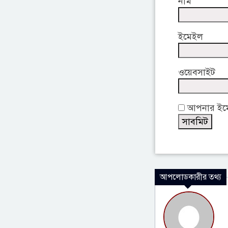
নাম
ইমেইল
ওয়েবসাইট
আপনার ইমেই
আপলোডকারীর তথ্য