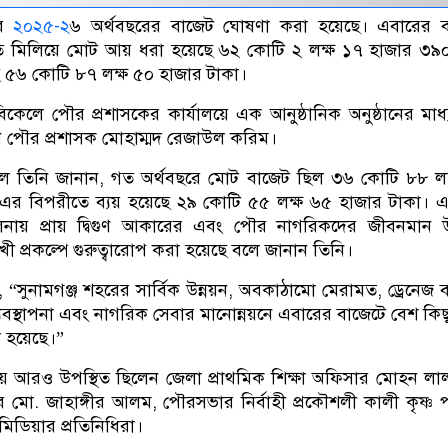
ার
২০২৫-২
৬ অর্থবছরের বাজেট ঘোষণা করা হয়েছে। এবারের ব
খাত মিলিয়ে মোট আয় ধরা হয়েছে ৬২ কোটি ২ লক্ষ ১৭ হাজার ৩৯
ছে ৫৬ কোটি ৮৭ লক্ষ ৫০ হাজার টাকা।
িকেলে পৌর প্রশাসকের কার্যালয়ে এক আনুষ্ঠানিক অনুষ্ঠানের মাধ
 পৌর প্রশাসক মোহাম্মদ রেজাউল করিম।
লে তিনি জানান, গত অর্থবছরে মোট বাজেট ছিল ৩৬ কোটি ৮৮ ল
এর বিপরীতে ব্যয় হয়েছে ২৯ কোটি ৫৫ লক্ষ ৬৫ হাজার টাকা। 
তুলনায় প্রায় দ্বিগুণ আকারের এবং পৌর নাগরিকদের জীবনমান উ
ুখী প্রকল্পে গুরুত্বারোপ করা হয়েছে বলে জানান তিনি।
“সুনামগঞ্জ শহরের সার্বিক উন্নয়ন, অবকাঠামো মেরামত, ড্রেনেজ ব্য
ব্যবস্থাপনা এবং নাগরিক সেবার মানোন্নয়নে এবারের বাজেটে বেশ কিছ
া হয়েছে।”
 আরও উপস্থিত ছিলেন জেলা প্রাথমিক শিক্ষা অফিসার মোহন লা
র মো. জাহাঙ্গীর আলম, পৌরসভার নির্বাহী প্রকৌশলী কালী কৃষ্ণ
 মিডিয়ার প্রতিনিধিরা।