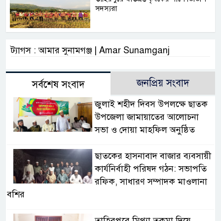
সদস্যরা
ট্যাগস : আমার সুনামগঞ্জ | Amar Sunamganj
জনপ্রিয় সংবাদ
সর্বশেষ সংবাদ
জুলাই শহীদ দিবস উপলক্ষে ছাতক
উপজেলা জামায়াতের আলোচনা
সভা ও দোয়া মাহফিল অনুষ্ঠিত
ছাতকের হাসনাবাদ বাজার ব্যবসায়ী
কার্যনির্বাহী পরিষদ গঠন: সভাপতি
রফিক, সাধারণ সম্পাদক মাওলানা
বশির
তাহিরপুরে মিথ্যা তকমা দিয়ে