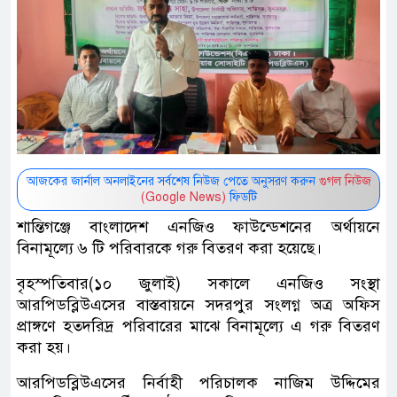
আজকের জার্নাল অনলাইনের সর্বশেষ নিউজ পেতে অনুসরণ করুন
গুগল নিউজ
(Google News)
ফিডটি
শান্তিগঞ্জে বাংলাদেশ এনজিও ফাউন্ডেশনের অর্থায়নে
বিনামূল্যে ৬ টি পরিবারকে গরু বিতরণ করা হয়েছে।
বৃহস্পতিবার(১০ জুলাই) সকালে এনজিও সংস্থা
আরপিডব্লিউএসের বাস্তবায়নে সদরপুর সংলগ্ন অত্র অফিস
প্রাঙ্গণে হতদরিদ্র পরিবারের মাঝে বিনামূল্যে এ গরু বিতরণ
করা হয়।
আরপিডব্লিউএসের নির্বাহী পরিচালক নাজিম উদ্দিমের