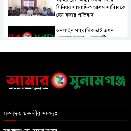
সিনিয়র সাংবাদিক আলম সাব্বিরকে
হেয় করার প্রতিবাদ
অনলাইন সাংবাদিকতাই এখন
একমাত্র ভরসা – সেতুমন্ত্রী
হাসপাতাল চালুর দাবিতে সিলেট–
সুনামগঞ্জ মহাসড়ক অবরোধ করে
“রোড ব্লক কর্মসূচি “
তাহিরপুরে বজ্রপাতে যুবকের মৃত্যু
সম্পাদক মন্ডলীর সদস্যঃ
সুনামগঞ্জ জেলা সিএনজি শ্রমিক
ইউনিয়নের নির্বাচন,সভাপতি পদে
সোহেল ও আফতাবের হাড্ডাহাড্ডি
সম্পাদকঃ মো. সুহেল আলম