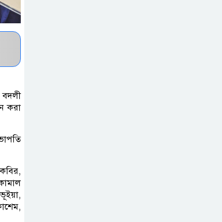
একমাত্র ভরসা –
সেতুমন্ত্রী
হাসপাতাল চালুর
দাবিতে সিলেট–
সুনামগঞ্জ মহাসড়ক
অবরোধ করে “রোড ব্লক কর্মসূচি “
ও বদলী
ান করা
তাহিরপুরে বজ্রপাতে
যুবকের মৃত্যু
সভাপতি
সুনামগঞ্জ জেলা
 কবির,
সিএনজি শ্রমিক
কামাল
ইউনিয়নের
ভূইয়া,
নির্বাচন,সভাপতি পদে সোহেল ও
কাশেম,
আফতাবের হাড্ডাহাড্ডি লড়াই