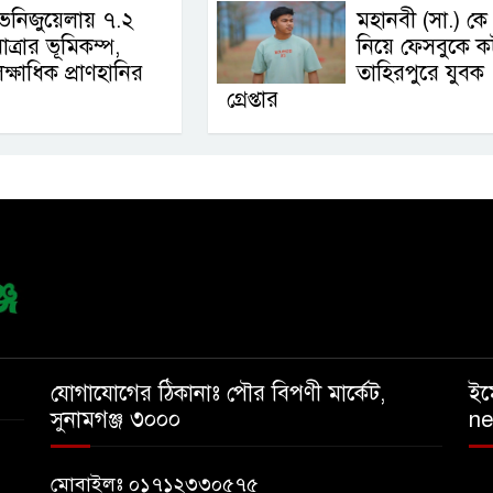
েনিজুয়েলায় ৭.২
মহানবী (সা.) কে
াত্রার ভূমিকম্প,
নিয়ে ফেসবুকে কটূ
ক্ষাধিক প্রাণহানির
তাহিরপুরে যুবক
গ্রেপ্তার
যোগাযোগের ঠিকানাঃ পৌর বিপণী মার্কেট,
ইম
সুনামগঞ্জ ৩০০০
n
মোবাইলঃ ০১৭১২৩৩০৫৭৫