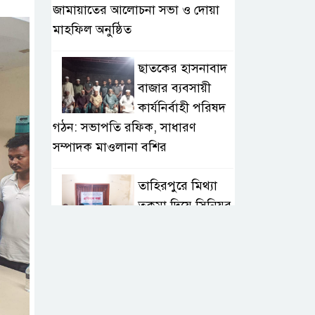
জামায়াতের আলোচনা সভা ও দোয়া
মাহফিল অনুষ্ঠিত
ছাতকের হাসনাবাদ
বাজার ব্যবসায়ী
কার্যনির্বাহী পরিষদ
গঠন: সভাপতি রফিক, সাধারণ
সম্পাদক মাওলানা বশির
তাহিরপুরে মিথ্যা
তকমা দিয়ে সিনিয়র
সাংবাদিক আলম
সাব্বিরকে হেয় করার প্রতিবাদ
অনলাইন
সাংবাদিকতাই এখন