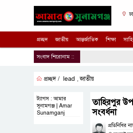
ঢ
প্রচ্ছদ
জাতীয়
আন্তর্জাতিক
শিক্ষা
সাহি
সংবাদ শিরোনাম ::
প্রচ্ছদ /
lead
জাতীয়
,
ট্যাগস : আমার
তাহিরপুর উপজে
সুনামগঞ্জ | Amar
সংবর্ধনা
Sunamganj
প্রতিনিধির ন