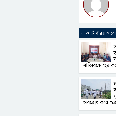
এ ক্যাটাগরির আর
ত
সাব্বিরকে হেয় ক
হ
দ
স
অবরোধ করে “রোড 