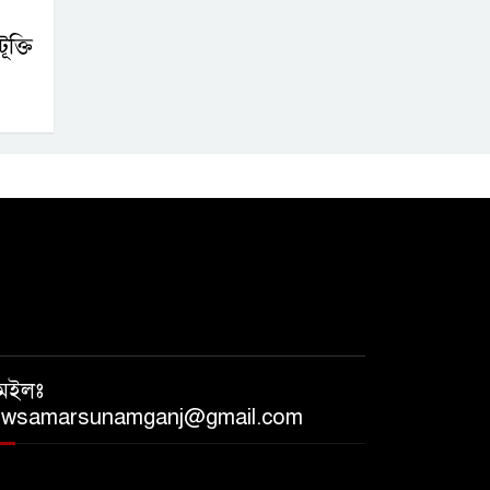
ক্তি
েইলঃ
ewsamarsunamganj@gmail.com