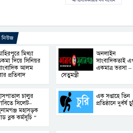
ো নিউজ
াহিরপুরে মিথ্যা
অনলাইন
তকমা দিয়ে সিনিয়র
সাংবাদিকতাই এ
সাংবাদিক আলম
একমাত্র ভরসা –
রার প্রতিবাদ
সেতুমন্ত্রী
াসপাতাল চালুর
এক সপ্তাহে তিন
াবিতে সিলেট–
প্রতিষ্ঠানে দুর্ধর্ষ চ
ুনামগঞ্জ মহাসড়ক
ব্লক কর্মসূচি “