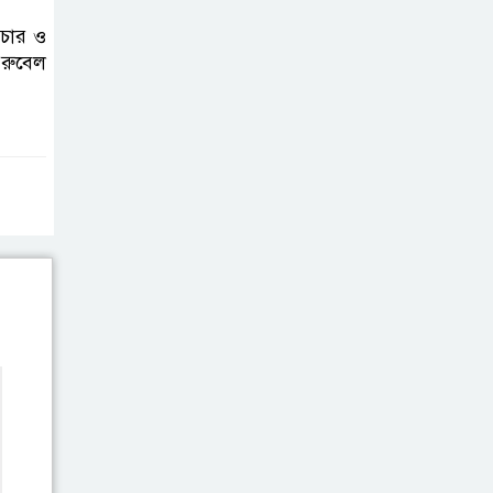
রচার ও
এক সপ্তাহে তিন
 রুবেল
প্রতিষ্ঠানে দুর্ধর্ষ চুরি
ভেনিজুয়েলায় ৭.২
মাত্রার ভূমিকম্প,
লক্ষাধিক প্রাণহানির
শঙ্কা
আলমখালী নইছড়া
খাল দখল-ভরাটে
কৃত্রিম বন্যা,
পানিবন্দি শতাধিক পরিবার