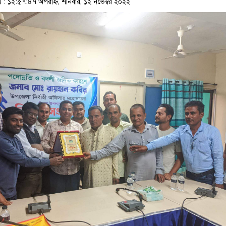
 ১২:৫৭:৪৭ অপরাহ্ন, শনিবার, ১২ নভেম্বর ২০২২