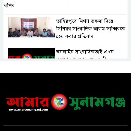
বশির
তাহিরপুরে মিথ্যা তকমা দিয়ে
সিনিয়র সাংবাদিক আলম সাব্বিরকে
হেয় করার প্রতিবাদ
অনলাইন সাংবাদিকতাই এখন
একমাত্র ভরসা – সেতুমন্ত্রী
হাসপাতাল চালুর দাবিতে সিলেট–
সুনামগঞ্জ মহাসড়ক অবরোধ করে
“রোড ব্লক কর্মসূচি “
তাহিরপুরে বজ্রপাতে যুবকের মৃত্যু