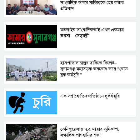
সাংবাদিক আলম সাব্বিরকে হেয় করার
প্রতিবাদ
অনলাইন সাংবাদিকতাই এখন একমাত্র
ভরসা – সেতুমন্ত্রী
হাসপাতাল চালুর দাবিতে সিলেট–
সুনামগঞ্জ মহাসড়ক অবরোধ করে “রোড
ব্লক কর্মসূচি “
এক সপ্তাহে তিন প্রতিষ্ঠানে দুর্ধর্ষ চুরি
ভেনিজুয়েলায় ৭.২ মাত্রার ভূমিকম্প,
লক্ষাধিক প্রাণহানির শঙ্কা