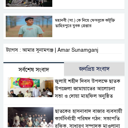
মহানবী (সা.) কে নিয়ে ফেসবুকে কটূক্তি
তাহিরপুরে যুবক গ্রেপ্তার
ট্যাগস : আমার সুনামগঞ্জ | Amar Sunamganj
জনপ্রিয় সংবাদ
সর্বশেষ সংবাদ
জুলাই শহীদ দিবস উপলক্ষে ছাতক
উপজেলা জামায়াতের আলোচনা
সভা ও দোয়া মাহফিল অনুষ্ঠিত
ছাতকের হাসনাবাদ বাজার ব্যবসায়ী
কার্যনির্বাহী পরিষদ গঠন: সভাপতি
রফিক, সাধারণ সম্পাদক মাওলানা