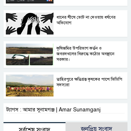
ধানের শীষে ভোট না দেওয়ায় ধর্ষণের
অভিযোগ
কৃষিজমির উপরিভাগ কর্তন ও
জবরদখলের বিরুদ্ধে কঠোর অবস্থানে
সরকার।
তাহিরপুরে ক্ষতিগ্রস্ত কৃষকের পাশে ভিডিপি
সদস্যরা
ট্যাগস : আমার সুনামগঞ্জ | Amar Sunamganj
জনপ্রিয় সংবাদ
সর্বশেষ সংবাদ