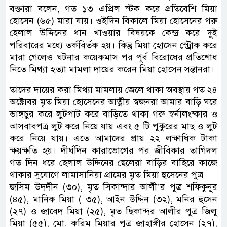
বক্তারা বলেন, গত ১৩ এপ্রিল স্টক করে প্রতিবেশি মিয়া
হোসেন (৬৫) মারা যায়। ওইদিন বিকালে মিয়া হোসেনের গরু
হেলাল উদ্দিনের ধান খাওয়ার বিষয়কে কেন্দ্র করে দুই
পরিবারের মধ্যে তর্কবির্তক হয়। কিন্তু মিয়া হোসেন স্ট্রোক করে
মারা গেলেও ঘটনার কয়েকমাস পর পূর্ব বিরোধের প্রতিশোধ
নিতে মিথ্যা হত্যা মামলা দায়ের করেন মিয়া হোসেন সন্তানরা।
তাদের দায়ের করা মিথ্যা মামলায় জেলে থাকা অবস্থায় গত ২৪
অক্টোবর মৃত মিয়া হোসেনের আত্নীয় স্বজনরা আমার বাড়ি ঘরে
ভাঙ্গচুর করে লুটপাট করে বাড়িতে থাকা গরু স্বর্নালংন্কার ও
আসবাবপত্র লুট করে নিয়ে যায় এবং ৫ টি পুকুরের মাছ ও লুট
করে নিয়ে যায়। এতে আমাদের প্রায় ২২ লক্ষাধিক টাকা
ক্ষয়ক্ষতি হয়। দীর্ঘদিন কারাভোগের পর জীবিকার তাগিদল
গত দিন ধরে হেলাল উদ্দিনের ছেলেরা বাড়ির বাহিরে কাজে
থাকার সুযোগে লামাসানিয়া গ্রামের মৃত মিয়া হুসেনের পুত্র
জসিম উদদীন (৩০), মৃত সিকান্দার আলী’র পুত্র শফিকুনুর
(৪৫), মানিক মিয়া ( ৩৫), আইন উদ্দিন (৩২), মনির হুসেন
(২৭) ও জাবেদ মিয়া (২৫), মৃত ছিকান্দর আলীর পুত্র জিলু
মিয়া (৫৫), মো. করিম মিয়ার পুত্র জাহাঙ্গীর হোসেন (২৭),