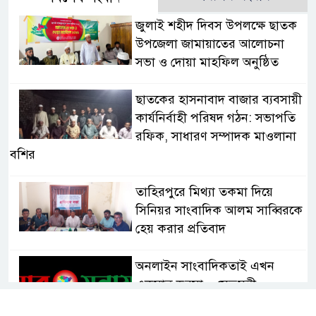
জুলাই শহীদ দিবস উপলক্ষে ছাতক
উপজেলা জামায়াতের আলোচনা
সভা ও দোয়া মাহফিল অনুষ্ঠিত
ছাতকের হাসনাবাদ বাজার ব্যবসায়ী
কার্যনির্বাহী পরিষদ গঠন: সভাপতি
রফিক, সাধারণ সম্পাদক মাওলানা
বশির
তাহিরপুরে মিথ্যা তকমা দিয়ে
সিনিয়র সাংবাদিক আলম সাব্বিরকে
হেয় করার প্রতিবাদ
অনলাইন সাংবাদিকতাই এখন
একমাত্র ভরসা – সেতুমন্ত্রী