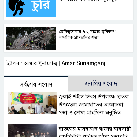
ভেনিজুয়েলায় ৭.২ মাত্রার ভূমিকম্প,
লক্ষাধিক প্রাণহানির শঙ্কা
ট্যাগস : আমার সুনামগঞ্জ | Amar Sunamganj
জনপ্রিয় সংবাদ
সর্বশেষ সংবাদ
জুলাই শহীদ দিবস উপলক্ষে ছাতক
উপজেলা জামায়াতের আলোচনা
সভা ও দোয়া মাহফিল অনুষ্ঠিত
ছাতকের হাসনাবাদ বাজার ব্যবসায়ী
কার্যনির্বাহী পরিষদ গঠন: সভাপতি