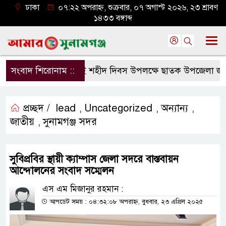
ঢাকা
০৭:২২ অপরাহ্ন, শুক্রবার, ০৭ অগাস্ট ২০২৬, ২৩ শ্রাবণ
১৪৩৩ বঙ্গাব্দ
সংবাদ শিরোনাম ::
জুলাই শহীদ দিবস উপলক্ষে ছাতক উপজেলা জামায়া
প্রচ্ছদ /
lead
Uncategorized
অন্যান্য
,
,
,
জাতীয়
সুনামগঞ্জ সদর
,
সুবিপ্রবির স্থায়ী ক্যাম্পাস জেলা সদরে বাস্তবায়ন
আন্দোলনের সংবাদ সম্মেলন
এস এম মিজানুর রহমান :
আপডেট সময় : ০৪:৩২:০৮ অপরাহ্ন, বুধবার, ২৩ এপ্রিল ২০২৫