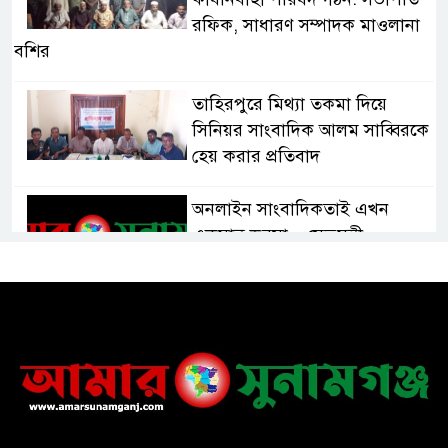
রফিক, সাধারণ সম্পাদক মাওলানা
বশির
তাহিরপুরে মিথ্যা তকমা দিয়ে
সিনিয়র সাংবাদিক আলম সাব্বিরকে
হেয় করার প্রতিবাদ
অনলাইন সাংবাদিকতাই এখন
একমাত্র ভরসা – সেতুমন্ত্রী
হাসপাতাল চালুর দাবিতে সিলেট–
সুনামগঞ্জ মহাসড়ক অবরোধ করে
“রোড ব্লক কর্মসূচি “
তাহিরপুরে বজ্রপাতে যুবকের মৃত্যু