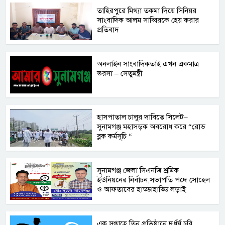
তাহিরপুরে মিথ্যা তকমা দিয়ে সিনিয়র
সাংবাদিক আলম সাব্বিরকে হেয় করার
প্রতিবাদ
অনলাইন সাংবাদিকতাই এখন একমাত্র
ভরসা – সেতুমন্ত্রী
হাসপাতাল চালুর দাবিতে সিলেট–
সুনামগঞ্জ মহাসড়ক অবরোধ করে “রোড
ব্লক কর্মসূচি “
সুনামগঞ্জ জেলা সিএনজি শ্রমিক
ইউনিয়নের নির্বাচন,সভাপতি পদে সোহেল
ও আফতাবের হাড্ডাহাড্ডি লড়াই
এক সপ্তাহে তিন প্রতিষ্ঠানে দুর্ধর্ষ চুরি