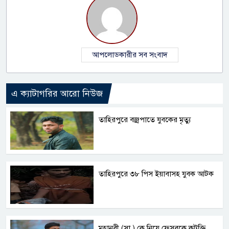
আপলোডকারীর সব সংবাদ
এ ক্যাটাগরির আরো নিউজ
তাহিরপুরে বজ্রপাতে যুবকের মৃত্যু
তাহিরপুরে ৩৮ পিস ইয়াবাসহ যুবক আটক
মহানবী (সা.) কে নিয়ে ফেসবুকে কটূক্তি