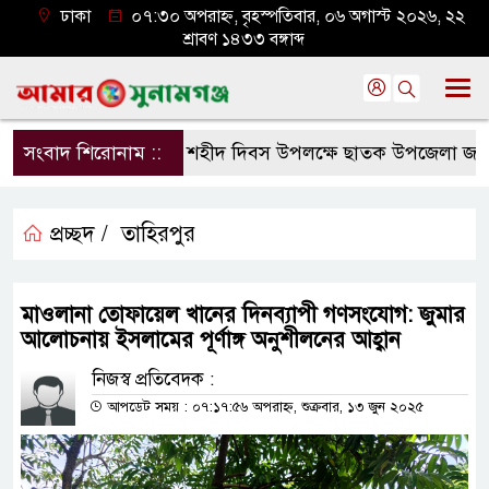
ঢাকা
০৭:৩০ অপরাহ্ন, বৃহস্পতিবার, ০৬ অগাস্ট ২০২৬, ২২
শ্রাবণ ১৪৩৩ বঙ্গাব্দ
সংবাদ শিরোনাম ::
জুলাই শহীদ দিবস উপলক্ষে ছাতক উপজেলা জামায়াত
প্রচ্ছদ /
তাহিরপুর
মাওলানা তোফায়েল খানের দিনব্যাপী গণসংযোগ: জুমার
আলোচনায় ইসলামের পূর্ণাঙ্গ অনুশীলনের আহ্বান
নিজস্ব প্রতিবেদক :
আপডেট সময় : ০৭:১৭:৫৬ অপরাহ্ন, শুক্রবার, ১৩ জুন ২০২৫