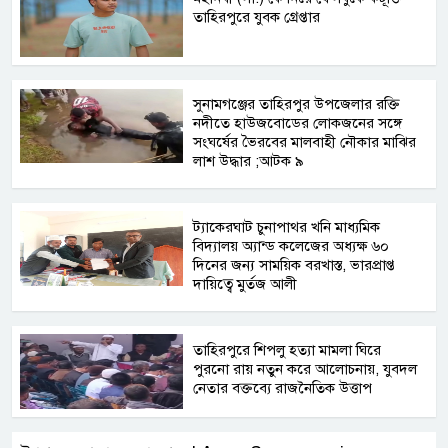
তাহিরপুরে যুবক গ্রেপ্তার
সুনামগঞ্জের তাহিরপুর উপজেলার রক্তি
নদীতে হাউজবোডের লোকজনের সঙ্গে
সংঘর্ষের ভৈরবের মালবাহী নৌকার মাঝির
লাশ উদ্ধার ;আটক ৯
ট্যাকেরঘাট চুনাপাথর খনি মাধ্যমিক
বিদ্যালয় অ্যান্ড কলেজের অধ্যক্ষ ৬০
দিনের জন্য সাময়িক বরখাস্ত, ভারপ্রাপ্ত
দায়িত্বে মুর্তজ আলী
তাহিরপুরে শিপলু হত্যা মামলা ঘিরে
পুরনো রায় নতুন করে আলোচনায়, যুবদল
নেতার বক্তব্যে রাজনৈতিক উত্তাপ