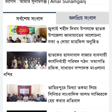
ট্যাগস : আমার সুনামগঞ্জ | Amar Sunamganj
জনপ্রিয় সংবাদ
সর্বশেষ সংবাদ
জুলাই শহীদ দিবস উপলক্ষে ছাতক
উপজেলা জামায়াতের আলোচনা
সভা ও দোয়া মাহফিল অনুষ্ঠিত
ছাতকের হাসনাবাদ বাজার ব্যবসায়ী
কার্যনির্বাহী পরিষদ গঠন: সভাপতি
রফিক, সাধারণ সম্পাদক মাওলানা
বশির
তাহিরপুরে মিথ্যা তকমা দিয়ে
সিনিয়র সাংবাদিক আলম সাব্বিরকে
হেয় করার প্রতিবাদ