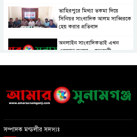
তাহিরপুরে মিথ্যা তকমা দিয়ে
সিনিয়র সাংবাদিক আলম সাব্বিরকে
হেয় করার প্রতিবাদ
অনলাইন সাংবাদিকতাই এখন
একমাত্র ভরসা – সেতুমন্ত্রী
হাসপাতাল চালুর দাবিতে সিলেট–
সুনামগঞ্জ মহাসড়ক অবরোধ করে
“রোড ব্লক কর্মসূচি “
তাহিরপুরে বজ্রপাতে যুবকের মৃত্যু
সম্পাদক মন্ডলীর সদস্যঃ
সুনামগঞ্জ জেলা সিএনজি শ্রমিক