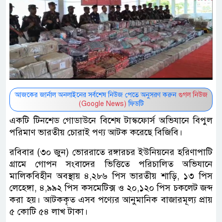
আজকের জার্নাল অনলাইনের সর্বশেষ নিউজ পেতে অনুসরণ করুন
গুগল নিউজ
(Google News)
ফিডটি
একটি টিনশেড গোডাউনে বিশেষ টাস্কফোর্স অভিযানে বিপুল
পরিমাণ ভারতীয় চোরাই পণ্য আটক করেছে বিজিবি।
রবিবার (৩০ জুন) ভোররাতে রঙ্গারচর ইউনিয়নের হরিণাপাটি
গ্রামে গোপন সংবাদের ভিত্তিতে পরিচালিত অভিযানে
মালিকবিহীন অবস্থায় ৪,২৮৬ পিস ভারতীয় শাড়ি, ১৩ পিস
লেহেঙ্গা, ৪,৯৯২ পিস কসমেটিক্স ও ২০,১২০ পিস চকলেট জব্দ
করা হয়। আটককৃত এসব পণ্যের আনুমানিক বাজারমূল্য প্রায়
৫ কোটি ৫৪ লাখ টাকা।