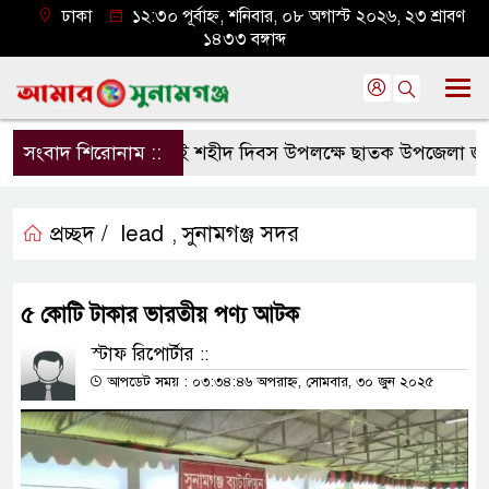
ঢাকা
১২:৩০ পূর্বাহ্ন, শনিবার, ০৮ অগাস্ট ২০২৬, ২৩ শ্রাবণ
১৪৩৩ বঙ্গাব্দ
সংবাদ শিরোনাম ::
জুলাই শহীদ দিবস উপলক্ষে ছাতক উপজেলা জামা
প্রচ্ছদ /
lead
সুনামগঞ্জ সদর
,
৫ কোটি টাকার ভারতীয় পণ্য আটক
স্টাফ রিপোর্টার ::
আপডেট সময় : ০৩:৩৪:৪৬ অপরাহ্ন, সোমবার, ৩০ জুন ২০২৫