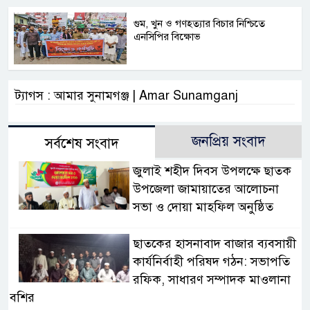
গুম, খুন ও গণহত্যার বিচার নিশ্চিতে
এনসিপির বিক্ষোভ
ট্যাগস : আমার সুনামগঞ্জ | Amar Sunamganj
জনপ্রিয় সংবাদ
সর্বশেষ সংবাদ
জুলাই শহীদ দিবস উপলক্ষে ছাতক
উপজেলা জামায়াতের আলোচনা
সভা ও দোয়া মাহফিল অনুষ্ঠিত
ছাতকের হাসনাবাদ বাজার ব্যবসায়ী
কার্যনির্বাহী পরিষদ গঠন: সভাপতি
রফিক, সাধারণ সম্পাদক মাওলানা
বশির