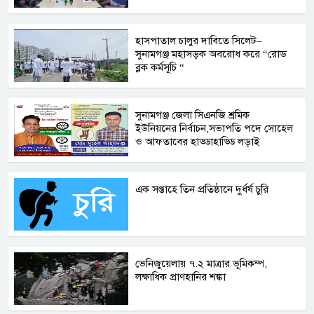
হাসপাতাল চালুর দাবিতে সিলেট–
সুনামগঞ্জ মহাসড়ক অবরোধ করে “রোড
ব্লক কর্মসূচি “
সুনামগঞ্জ জেলা সিএনজি শ্রমিক
ইউনিয়নের নির্বাচন,সভাপতি পদে সোহেল
ও আফতাবের হাড্ডাহাড্ডি লড়াই
এক সপ্তাহে তিন প্রতিষ্ঠানে দুর্ধর্ষ চুরি
ভেনিজুয়েলায় ৭.২ মাত্রার ভূমিকম্প,
লক্ষাধিক প্রাণহানির শঙ্কা